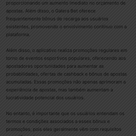
proporcionando um aumento imediato no orçamento de
apostas. Além disso, o Galera Bet oferece
frequentemente bônus de recarga aos usuários
existentes, promovendo o envolvimento contínuo com a
plataforma.
Além disso, o aplicativo realiza promoções regulares em
torno de eventos esportivos populares, oferecendo aos
apostadores oportunidades para aumentar as
probabilidades, ofertas de cashback e bônus de apostas
acumuladas. Essas promoções não apenas aprimoram a
experiência de apostas, mas também aumentam a
lucratividade potencial dos usuários.
No entanto, é importante que os usuários entendam os
termos e condições associados a esses bônus e
promoções, pois eles geralmente vêm com requisitos