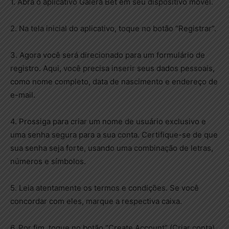
1. Abra o aplicativo Galera Bet em seu dispositivo móvel.
2. Na tela inicial do aplicativo, toque no botão “Registrar”.
3. Agora você será direcionado para um formulário de
registro. Aqui, você precisa inserir seus dados pessoais,
como nome completo, data de nascimento e endereço de
e-mail.
4. Prossiga para criar um nome de usuário exclusivo e
uma senha segura para a sua conta. Certifique-se de que
sua senha seja forte, usando uma combinação de letras,
números e símbolos.
5. Leia atentamente os termos e condições. Se você
concordar com eles, marque a respectiva caixa.
6. Por fim, toque no botão “Create Account” (Criar conta)