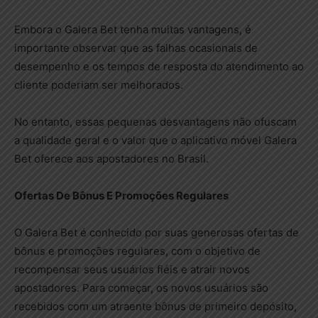
Embora o Galera Bet tenha muitas vantagens, é
importante observar que as falhas ocasionais de
desempenho e os tempos de resposta do atendimento ao
cliente poderiam ser melhorados.
No entanto, essas pequenas desvantagens não ofuscam
a qualidade geral e o valor que o aplicativo móvel Galera
Bet oferece aos apostadores no Brasil.
Ofertas De Bônus E Promoções Regulares
O Galera Bet é conhecido por suas generosas ofertas de
bônus e promoções regulares, com o objetivo de
recompensar seus usuários fiéis e atrair novos
apostadores. Para começar, os novos usuários são
recebidos com um atraente bônus de primeiro depósito,