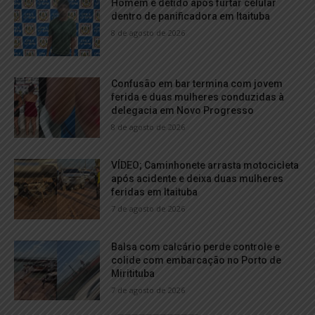
Homem é detido após furtar celular
dentro de panificadora em Itaituba
8 de agosto de 2026
Confusão em bar termina com jovem
ferida e duas mulheres conduzidas à
delegacia em Novo Progresso
8 de agosto de 2026
VÍDEO; Caminhonete arrasta motocicleta
após acidente e deixa duas mulheres
feridas em Itaituba
7 de agosto de 2026
Balsa com calcário perde controle e
colide com embarcação no Porto de
Miritituba
7 de agosto de 2026