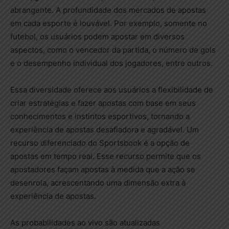
abrangente. A profundidade dos mercados de apostas
em cada esporte é louvável. Por exemplo, somente no
futebol, os usuários podem apostar em diversos
aspectos, como o vencedor da partida, o número de gols
e o desempenho individual dos jogadores, entre outros.
Essa diversidade oferece aos usuários a flexibilidade de
criar estratégias e fazer apostas com base em seus
conhecimentos e instintos esportivos, tornando a
experiência de apostas desafiadora e agradável. Um
recurso diferenciado do Sportsbook é a opção de
apostas em tempo real. Esse recurso permite que os
apostadores façam apostas à medida que a ação se
desenrola, acrescentando uma dimensão extra à
experiência de apostas.
As probabilidades ao vivo são atualizadas