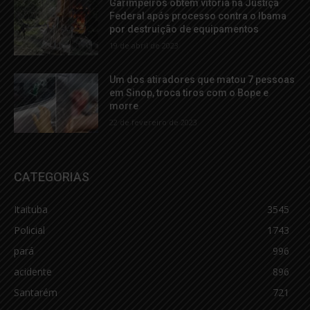
Garimpeiros obtêm vitória na Justiça
Federal após processo contra o Ibama
por destruição de equipamentos
19 de abril de 2023
Um dos atiradores que matou 7 pessoas
em Sinop, troca tiros com o Bope e
morre
22 de fevereiro de 2023
CATEGORIAS
Itaituba
3545
Policial
1743
pará
996
acidente
896
Santarém
721