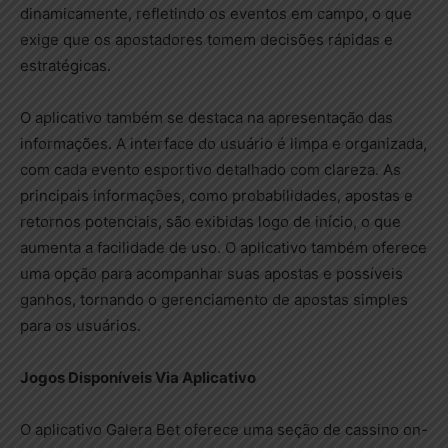
dinamicamente, refletindo os eventos em campo, o que
exige que os apostadores tomem decisões rápidas e
estratégicas.
O aplicativo também se destaca na apresentação das
informações. A interface do usuário é limpa e organizada,
com cada evento esportivo detalhado com clareza. As
principais informações, como probabilidades, apostas e
retornos potenciais, são exibidas logo de início, o que
aumenta a facilidade de uso. O aplicativo também oferece
uma opção para acompanhar suas apostas e possíveis
ganhos, tornando o gerenciamento de apostas simples
para os usuários.
Jogos Disponíveis Via Aplicativo
O aplicativo Galera Bet oferece uma seção de cassino on-