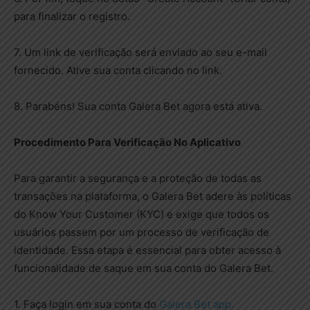
para finalizar o registro.
7. Um link de verificação será enviado ao seu e-mail
fornecido. Ative sua conta clicando no link.
8. Parabéns! Sua conta Galera Bet agora está ativa.
Procedimento Para Verificação No Aplicativo
Para garantir a segurança e a proteção de todas as
transações na plataforma, o Galera Bet adere às políticas
do Know Your Customer (KYC) e exige que todos os
usuários passem por um processo de verificação de
identidade. Essa etapa é essencial para obter acesso à
funcionalidade de saque em sua conta do Galera Bet.
1. Faça login em sua conta do
Galera Bet app.