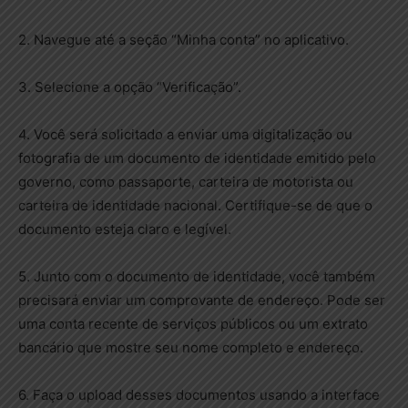
2. Navegue até a seção “Minha conta” no aplicativo.
3. Selecione a opção “Verificação”.
4. Você será solicitado a enviar uma digitalização ou
fotografia de um documento de identidade emitido pelo
governo, como passaporte, carteira de motorista ou
carteira de identidade nacional. Certifique-se de que o
documento esteja claro e legível.
5. Junto com o documento de identidade, você também
precisará enviar um comprovante de endereço. Pode ser
uma conta recente de serviços públicos ou um extrato
bancário que mostre seu nome completo e endereço.
6. Faça o upload desses documentos usando a interface