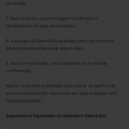
fornecida.
7. Após o envio, uma mensagem confirmará o
recebimento de seus documentos.
8. A equipe da Galera Bet analisará seus documentos.
Esse processo pode levar alguns dias.
9. Após a verificação, você receberá um e-mail de
confirmação.
Agora, você está qualificado para retirar os ganhos da
sua conta Galera Bet. Aproveite seu jogo e aposte com
responsabilidade.
Segurança e legalidade do aplicativo Galera Bet