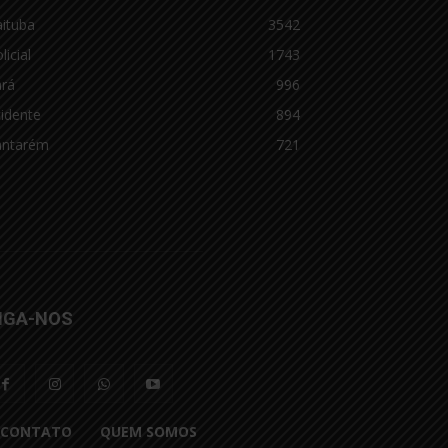
aituba
3542
licial
1743
ará
996
idente
894
antarém
721
IGA-NOS
CONTATO
QUEM SOMOS