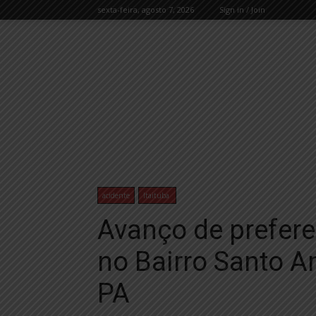
sexta-feira, agosto 7, 2026
Sign in / Join
acidente
Itaituba
Avanço de prefere
no Bairro Santo An
PA