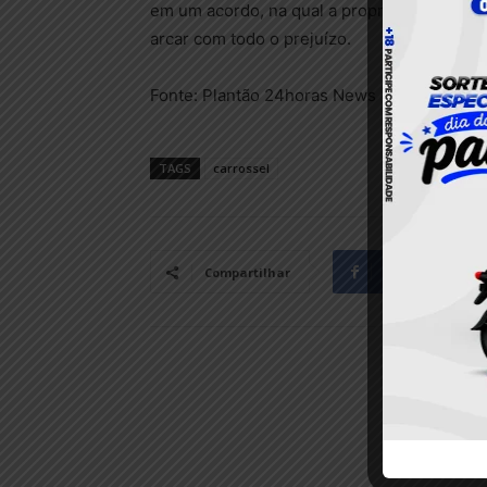
em um acordo, na qual a proprietária da mo
arcar com todo o prejuízo.
Fonte: Plantão 24horas News
TAGS
carrossel
Facebook
Compartilhar