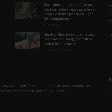
Garimpeiros obtêm vitória na
It
Justiça Federal após processo
Po
a
contra o Ibama por destruição
de equipamentos
p
19 de abril de 2023
ac
a
Um dos atiradores que matou 7
S
m
pessoas em Sinop, troca tiros
com o Bope e morre
22 de fevereiro de 2023
S
oibida a reprodução total ou parcial de seu conteúdo sem a
rização por escrito do autor e / ou editor