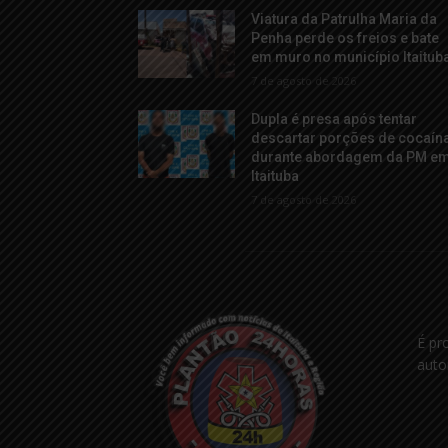
Viatura da Patrulha Maria da
Penha perde os freios e bate
em muro no município Itaitub
7 de agosto de 2026
Dupla é presa após tentar
descartar porções de cocaín
durante abordagem da PM e
Itaituba
7 de agosto de 2026
É pr
auto