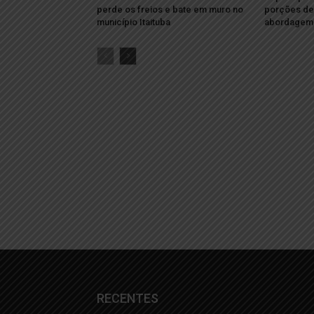
perde os freios e bate em muro no
porções de
município Itaituba
abordagem 
RECENTES