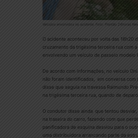
Veículos envolvidos no acidente. Foto: Plantão 24horas Ne
O acidente aconteceu por volta das 16h20 de
cruzamento da trigésima terceira rua com a
envolvendo um veículo de passeio modelo O
De acordo com informações, no veículo On
não foram identificados, em conversa com 
disse que seguia na travessa Raimundo Preto
na trigésima terceira rua, quando de depar
O condutor disse ainda que tentou desviar,
na traseira do carro, fazendo com que perde
panificadora de esquina desviou para o outr
uma distribuidora arrancando parte da estr