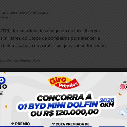
m acionados com o forte impacto.
as News
TRI), foram acionados chegando no local fizeram
s militares do Corpo de bombeiros para atender a
la bateu a cabeça no parabrisas que acabou trincando.
 Foto: Plantão 24horas News
am no local fizeram alguns atendimentos à vítima,
al para uma avaliação melhor. Vale ressaltar que com o
ram acionados.
tendimento à vítima que estava no
 24horas News
to e também do estabelecimento prejudicado, entraram