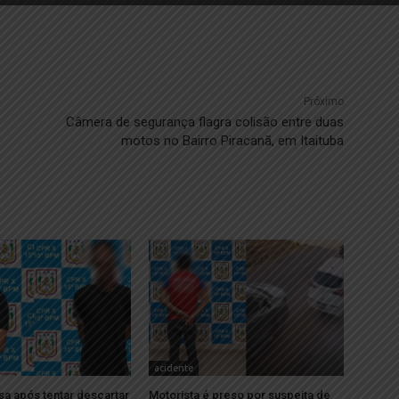
Próximo
Câmera de segurança flagra colisão entre duas
motos no Bairro Piracanã, em Itaituba
acidente
sa após tentar descartar
Motorista é preso por suspeita de