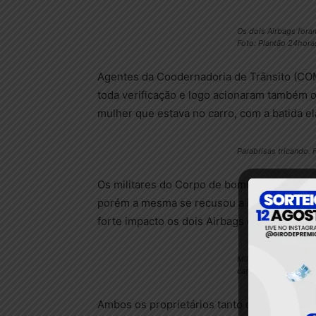
Os dois Airbags fora
Foto: Plantão 24hor
Agentes da Coodernadoria de Trânsito (COM
toda verificação e logo acionaram também o
mulher que estava no carro, com a batida e
Parabrisas tricando.
Os militares do Corpo de bombeiros, chegar
porém a mesma se recusou a ir par o hospit
forte impacto os dois Airbags do veículo fo
Militares prestando a
carro. Foto: Plantão
Ambos os proprietários tanto do carro, mo