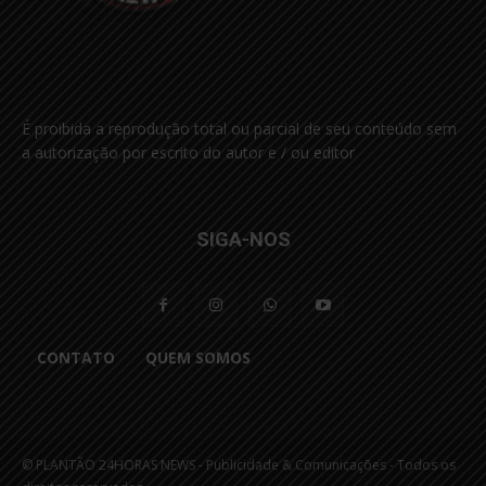
É proibida a reprodução total ou parcial de seu conteúdo sem
a autorização por escrito do autor e / ou editor
SIGA-NOS
CONTATO
QUEM SOMOS
© PLANTÃO 24HORAS NEWS - Publicidade & Comunicações - Todos os