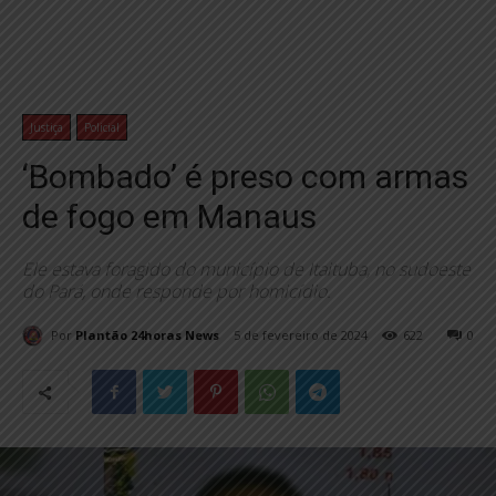
Justiça
Policial
‘Bombado’ é preso com armas
de fogo em Manaus
Ele estava foragido do município de Itaituba, no sudoeste
do Pará, onde responde por homicídio.
Por
Plantão 24horas News
5 de fevereiro de 2024
622
0