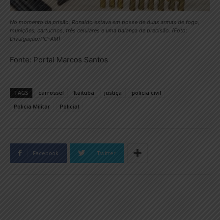
No momento da prisão, Ronaldo estava em posse de duas armas de fogo,
munições, cartuchos, três celulares e uma balança de precisão. (Foto:
Divulgação/PC-AM)
Fonte: Portal Marcos Santos
TAGS
carrossel
Itaituba
justiça
policia civil
Policia Militar
Policial
Facebook
Twitter