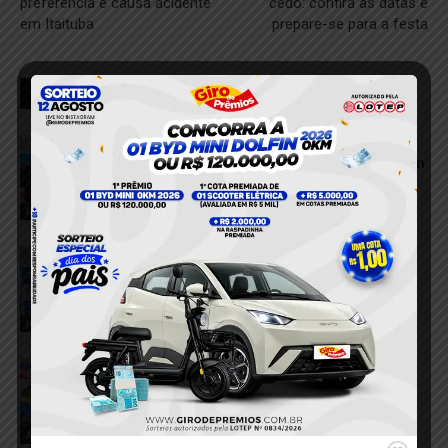
preferência e causa acidente
cedo: confira as datas e
em Itaituba
prepare-se para a festa
RELACIONADOS
Dupla é presa após tentar descartar
porções de cocaína durante abordagem
da PM em Itaituba
7 de agosto de 2026
Itaituba
Homem com mandado de prisão
preventiva é preso pela Polícia Militar
em Rurópolis
6 de agosto de 2026
Justiça
Dois homens são conduzidos à
delegacia por suspeita de fornecer
bebida alcoólica a adolescentes em
Aveiro
Aveiro
6 de agosto de 2026