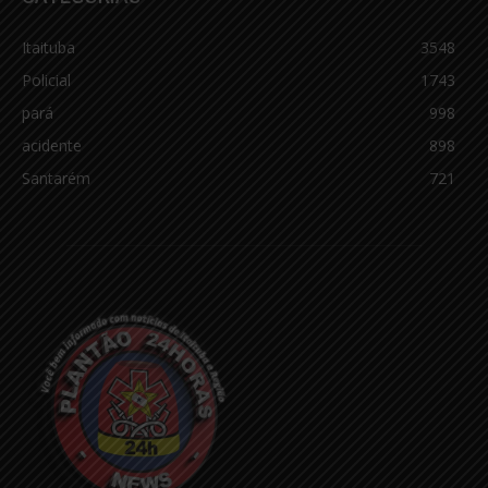
Itaituba
3548
Policial
1743
pará
998
acidente
898
Santarém
721