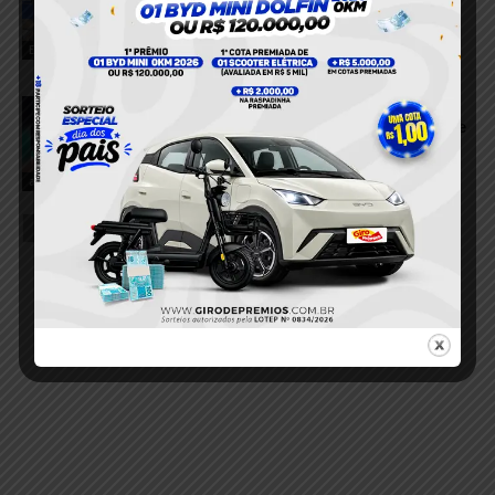
novos espaços para alunos e
professores em Itaituba
EDUCAÇÃO
3 de agosto de 2026
Tragédia na zona rural de Santarém:
dois irmãos morrem após caminhonete
capotar
3 de agosto de 2026
acidente