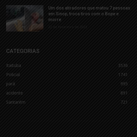
Um dos atiradores que matou 7 pessoas
em Sinop, troca tiros com o Bope e
morre
22 de fevereiro de 2023
CATEGORIAS
Itaituba
3536
Policial
1741
pará
995
acidente
891
Santarém
721