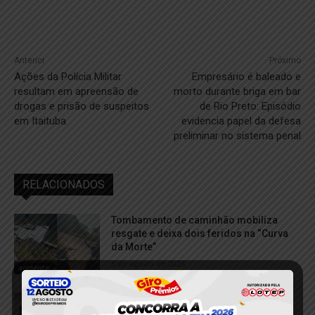
Anterior
Próximo
Ações da Polícia Militar
Empresário é baleado e
resultam em apreensão de
morto durante briga em bar
drogas e prisão de suspeitos
de Rio Preto: Episódio
em Itaituba
evidencia papel da defesa
preliminar no sistema penal
RELACIONADOS
Tombamento de caminhão mobiliza
resgate e deixa dois feridos na “Curva
da Morte”
5 de agosto de 2026
acidente
Escola A Mão Cooperadora é
reinaugurada após ampliação e ganha