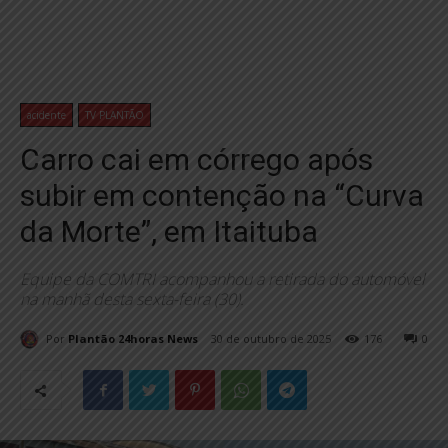
acidente
TV PLANTÃO
Carro cai em córrego após
subir em contenção na “Curva
da Morte”, em Itaituba
Equipe da COMTRI acompanhou a retirada do automóvel
na manhã desta sexta-feira (30).
Por
Plantão 24horas News
30 de outubro de 2025
176
0