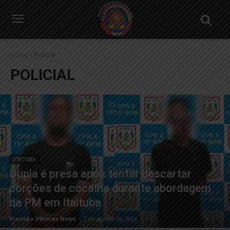
Home
Policial
POLICIAL
ITAITUBA
Dupla é presa após tentar descartar
porções de cocaína durante abordagem
da PM em Itaituba
Plantão 24horas News
-
7 de agosto de 2026