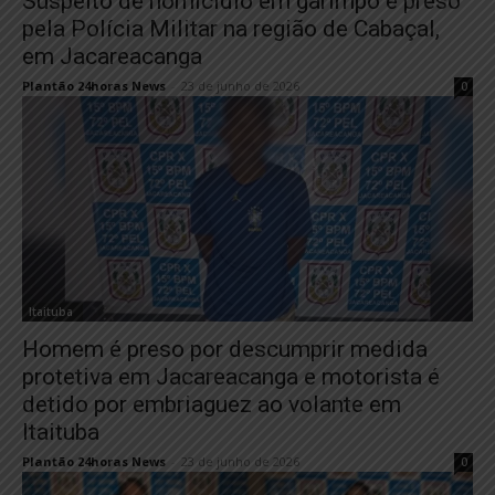
Suspeito de homicídio em garimpo é preso
pela Polícia Militar na região de Cabaçal,
em Jacareacanga
Plantão 24horas News
-
23 de junho de 2026
0
Itaituba
Homem é preso por descumprir medida
protetiva em Jacareacanga e motorista é
detido por embriaguez ao volante em
Itaituba
Plantão 24horas News
-
23 de junho de 2026
0