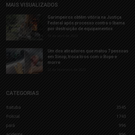
MAIS VISUALIZADOS
Garimpeiros obtêm vitória na Justiça
Federal após processo contra o Ibama
por destruição de equipamentos
19 de abril de 2023
Um dos atiradores que matou 7 pessoas
em Sinop, troca tiros com o Bope e
morre
22 de fevereiro de 2023
CATEGORIAS
Itaituba
3545
Policial
1743
pará
996
acidente
896