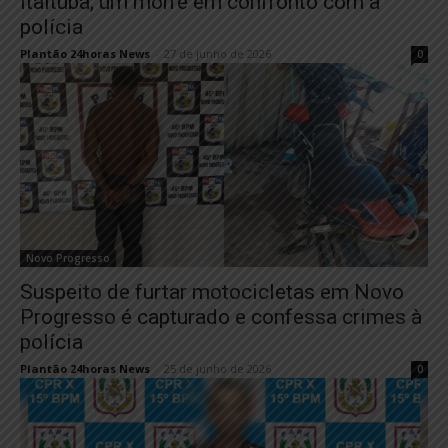
Itaituba; um morre em confronto com a
polícia
Plantão 24horas News
-
27 de junho de 2026
0
Novo Progresso
Suspeito de furtar motocicletas em Novo
Progresso é capturado e confessa crimes à
polícia
Plantão 24horas News
-
25 de junho de 2026
0