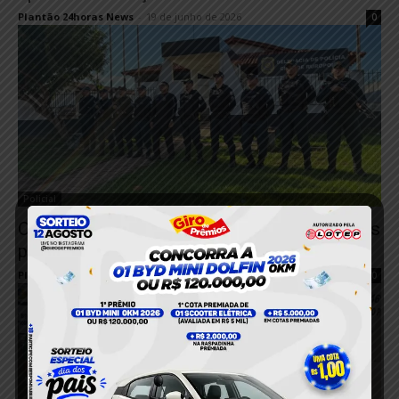
Plantão 24horas News
-
19 de junho de 2026
0
Policial
Operação Escudo Feminino resulta em duas
prisões em flagrante em Rurópolis
Plantão 24horas News
-
18 de junho de 2026
0