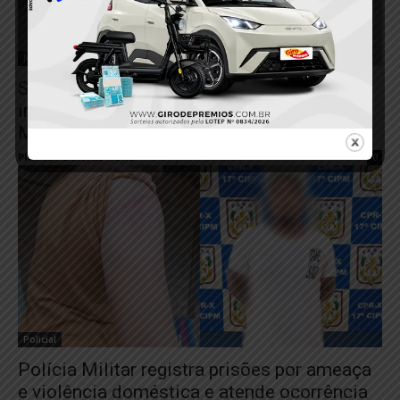
Novo Progresso
Suspeitos de homicídio são presos após
investigação e monitoramento da Polícia
Militar em Novo Progresso
Plantão 24horas News
-
18 de junho de 2026
0
Policial
Polícia Militar registra prisões por ameaça
e violência doméstica e atende ocorrência