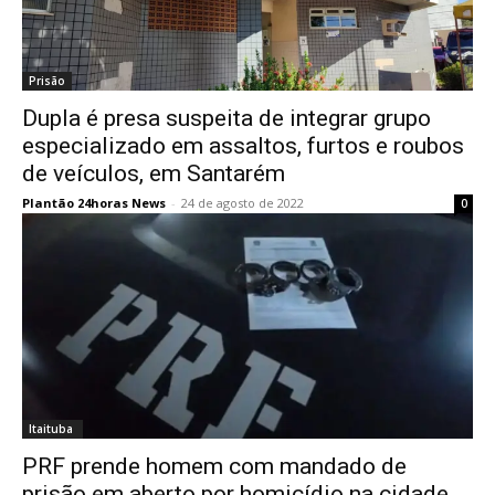
Prisão
Dupla é presa suspeita de integrar grupo
especializado em assaltos, furtos e roubos
de veículos, em Santarém
Plantão 24horas News
-
24 de agosto de 2022
0
Itaituba
PRF prende homem com mandado de
prisão em aberto por homicídio na cidade