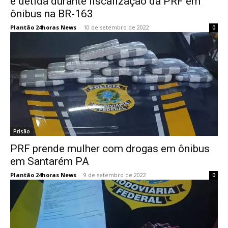
é detida durante fiscalização da PRF em
ônibus na BR-163
Plantão 24horas News
-
10 de setembro de 2022
0
Prisão
PRF prende mulher com drogas em ônibus
em Santarém PA
Plantão 24horas News
-
9 de setembro de 2022
0