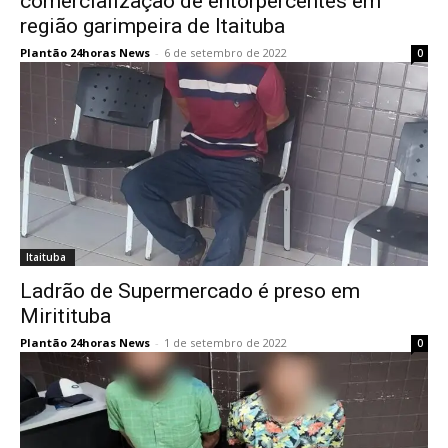
comercialização de entorpercentes em
região garimpeira de Itaituba
Plantão 24horas News
-
6 de setembro de 2022
0
Itaituba
Ladrão de Supermercado é preso em
Miritituba
Plantão 24horas News
-
1 de setembro de 2022
0