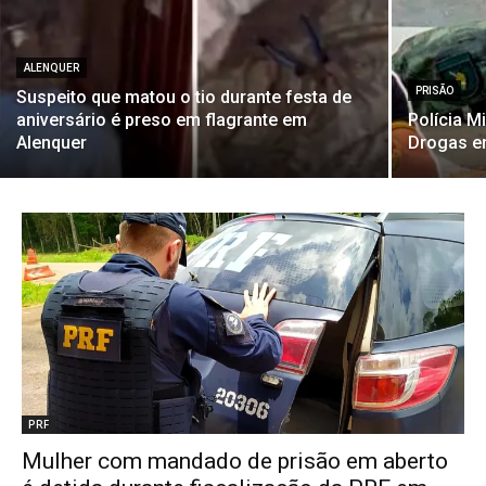
ALENQUER
PRISÃO
Suspeito que matou o tio durante festa de
aniversário é preso em flagrante em
Polícia M
Alenquer
Drogas e
PRF
Mulher com mandado de prisão em aberto