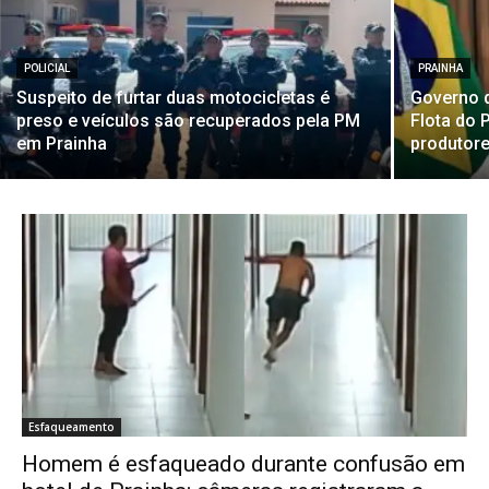
POLICIAL
PRAINHA
Suspeito de furtar duas motocicletas é
Governo d
preso e veículos são recuperados pela PM
Flota do 
em Prainha
produtore
Esfaqueamento
Homem é esfaqueado durante confusão em