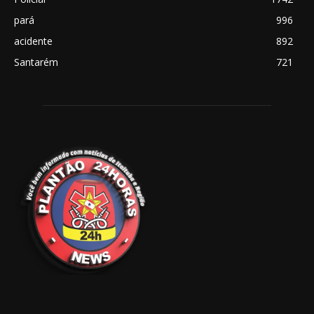
pará
996
acidente
892
Santarém
721