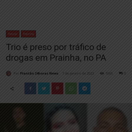
Policial
Prainha
Trio é preso por tráfico de
drogas em Prainha, no PA
Por
Plantão 24horas News
7 de janeiro de 2023
1065
0