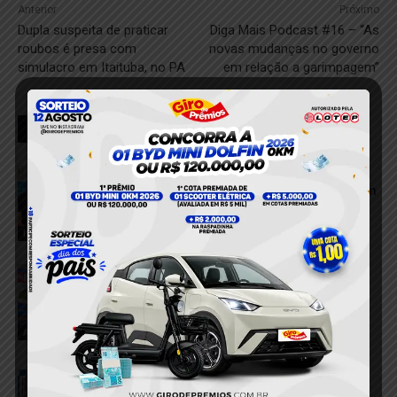
Anterior
Próximo
Dupla suspeita de praticar
Diga Mais Podcast #16 – “As
roubos é presa com
novas mudanças no governo
simulacro em Itaituba, no PA
em relação a garimpagem”
RELACIONADOS
Dupla é presa após tentar descartar
porções de cocaína durante abordagem
da PM em Itaituba
7 de agosto de 2026
Itaituba
Dois homens são conduzidos à
delegacia por suspeita de fornecer
bebida alcoólica a adolescentes em
Aveiro
Aveiro
6 de agosto de 2026
Homem é detido após tentativa de furto
em residência no bairro Bom Remédio,