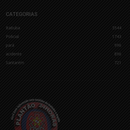
CATEGORIAS
Itaituba
3544
Policial
1743
pará
996
acidente
896
Santarém
721