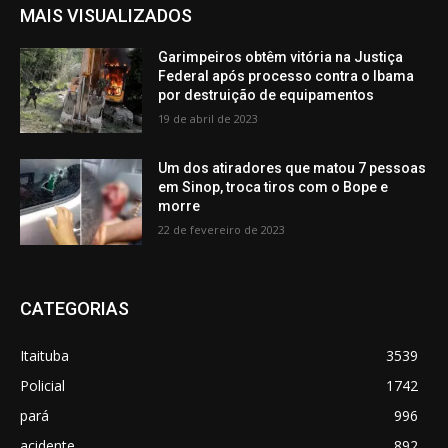
MAIS VISUALIZADOS
Garimpeiros obtêm vitória na Justiça
Federal após processo contra o Ibama
por destruição de equipamentos
19 de abril de 2023
Um dos atiradores que matou 7 pessoas
em Sinop, troca tiros com o Bope e
morre
22 de fevereiro de 2023
CATEGORIAS
Itaituba
3539
Policial
1742
pará
996
acidente
892