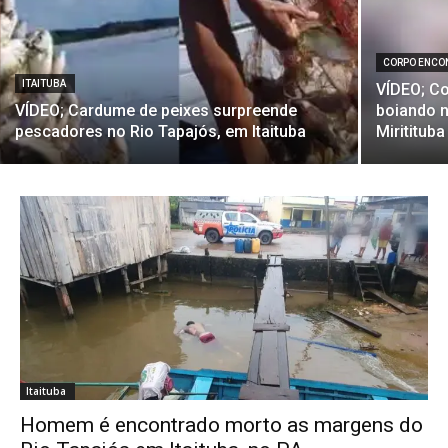
CORPO ENCO
ITAITUBA
VÍDEO; C
VÍDEO; Cardume de peixes surpreende
boiando n
pescadores no Rio Tapajós, em Itaituba
Miritituba
Itaituba
Homem é encontrado morto as margens do