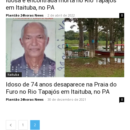
Idosa é encontrada morta no Rio Tapajós
em Itaituba, no PA
Plantão 24horas News
-
2 de abril de 2022
0
Itaituba
Idoso de 74 anos desaparece na Praia do
Furo no Rio Tapajós em Itaituba, no PA
Plantão 24horas News
-
30 de dezembro de 2021
0
1
2