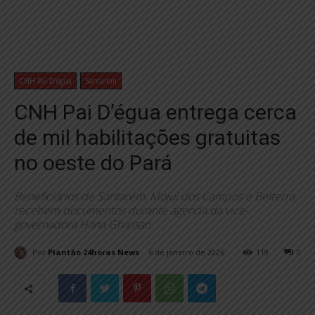
CNH Pai D’égua
Santarém
CNH Pai D’égua entrega cerca
de mil habilitações gratuitas
no oeste do Pará
Beneficiários de Santarém, Mojuí dos Campos e Belterra
recebem documentos durante agenda da vice-
governadora Hana Ghassan.
Por
Plantão 24horas News
6 de janeiro de 2026
119
0