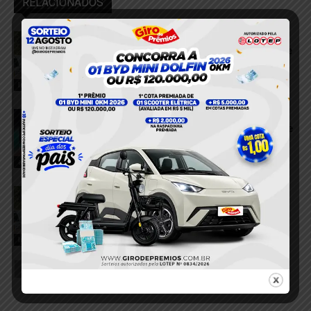
RELACIONADOS
Corpo de jovem encontrada morta em
área de mata continua no IML; exame de
DNA é necessário para liberação
4 de agosto de 2026
Investigação
Tragédia na zona rural de Santarém:
dois irmãos morrem após caminhonete
capotar
3 de agosto de 2026
acidente
Polícia Civil revela detalhes da
investigação e diz que suspeito de
matar Dayse Diniz confessou o crime
29 de julho de 2026
Investigação