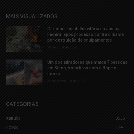
MAIS VISUALIZADOS
Garimpeiros obtêm vitória na Justiça
Federal após processo contra o Ibama
por destruição de equipamentos
19 de abril de 2023
Um dos atiradores que matou 7 pessoas
em Sinop, troca tiros com o Bope e
morre
22 de fevereiro de 2023
CATEGORIAS
Itaituba
3536
Policial
1741