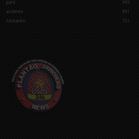
pará
995
acidente
891
Santarém
721