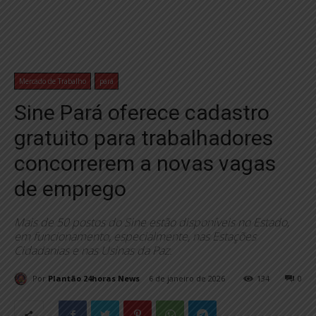
Mercado de Trabalho
pará
Sine Pará oferece cadastro
gratuito para trabalhadores
concorrerem a novas vagas
de emprego
Mais de 50 postos do Sine estão disponíveis no Estado,
em funcionamento, especialmente, nas Estações
Cidadanias e nas Usinas da Paz.
Por
Plantão 24horas News
6 de janeiro de 2026
134
0