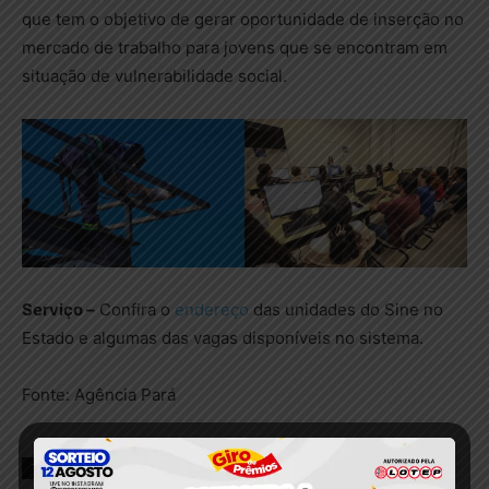
que tem o objetivo de gerar oportunidade de inserção no
mercado de trabalho para jovens que se encontram em
situação de vulnerabilidade social.
Serviço –
Confira o
endereço
das unidades do Sine no
Estado e algumas das vagas disponíveis no sistema.
Fonte: Agência Pará
TAGS
Pará