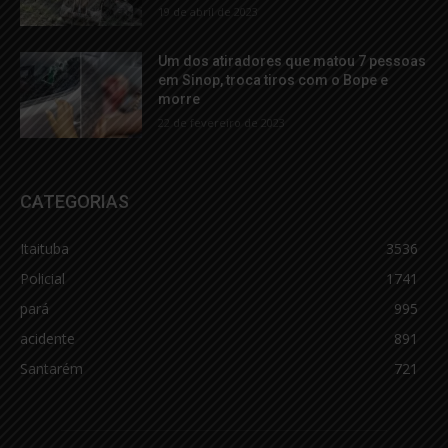
19 de abril de 2023
Um dos atiradores que matou 7 pessoas
em Sinop, troca tiros com o Bope e
morre
22 de fevereiro de 2023
CATEGORIAS
Itaituba
3536
Policial
1741
pará
995
acidente
891
Santarém
721