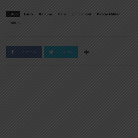
TAGS
Furto
Itaituba
Pará
policia civil
Policia Militar
Policial
Facebook
Twitter