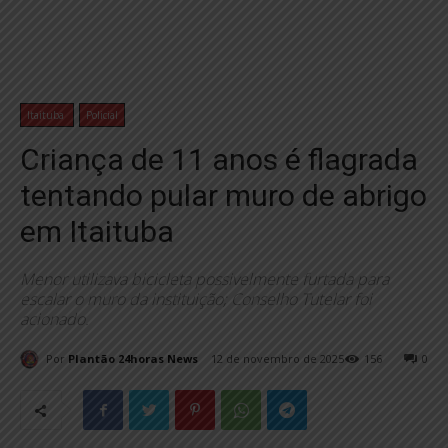
Itaituba
Policial
Criança de 11 anos é flagrada
tentando pular muro de abrigo
em Itaituba
Menor utilizava bicicleta possivelmente furtada para
escalar o muro da instituição; Conselho Tutelar foi
acionado.
Por
Plantão 24horas News
12 de novembro de 2025
156
0