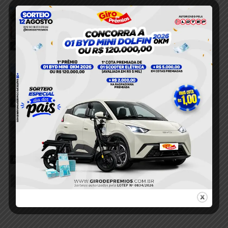
VÍDEO; Dois acidentes mobilizam
equipes de resgate e deixam três
feridos em Itaituba
8 de agosto de 2026
acidente
VÍDEO; Motorista perde controle e
caminhonete tomba na Estrada Norte-
Sul
8 de agosto de 2026
acidente
VÍDEO; Jovem de 20 anos denuncia
tentativa de estupro dentro de casa em
comunidade rural de Itaituba
8 de agosto de 2026
Itaituba