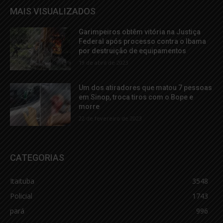
MAIS VISUALIZADOS
Garimpeiros obtêm vitória na Justiça
Federal após processo contra o Ibama
por destruição de equipamentos
19 de abril de 2023
Um dos atiradores que matou 7 pessoas
em Sinop, troca tiros com o Bope e
morre
22 de fevereiro de 2023
CATEGORIAS
Itaituba
3548
Policial
1743
pará
996