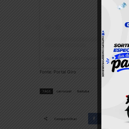
Fonte: Portal Giro
TAGS
carrossel
Itaituba
Facebook
Compartilhar