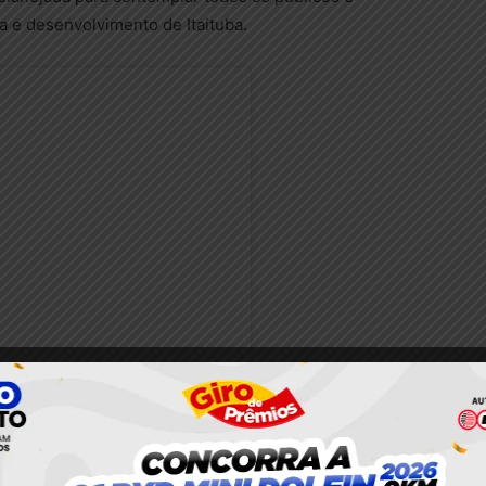
a e desenvolvimento de Itaituba.
nstagram