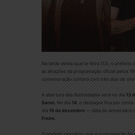
Na tarde desta quarta-feira (12), o prefeito
as atrações da programação oficial pelos 1
comemoração contará com três dias de shows
A abertura das festividades será no dia
13 
Saron
. No dia
14
, o destaque fica por conta
dia
15 de dezembro
— data do aniversário 
Freire
.
O prefeito ressaltou que a programação foi