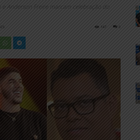
o e Anderson Freire marcam celebração do
025
147
0