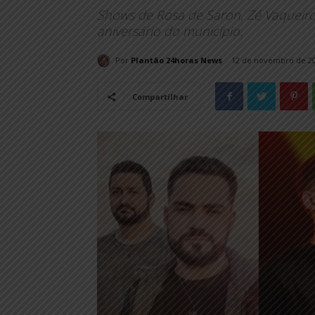
Shows de Rosa de Saron, Zé Vaqueir
aniversário do município.
Por
Plantão 24horas News
12 de novembro de 2
Compartilhar