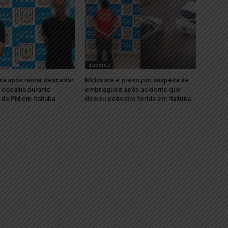
acidente
sa após tentar descartar
Motorista é preso por suspeita de
 cocaína durante
embriaguez após acidente que
da PM em Itaituba
deixou pedestre ferida em Itaituba