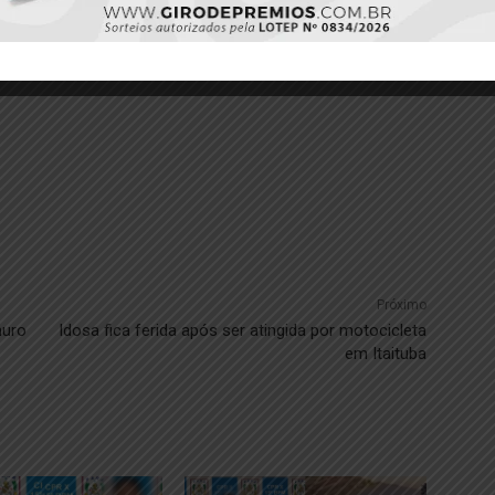
Próximo
muro
Idosa fica ferida após ser atingida por motocicleta
em Itaituba