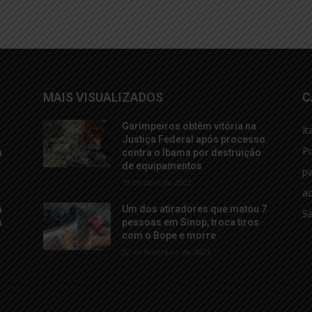
MAIS VISUALIZADOS
C
Garimpeiros obtêm vitória na
It
Justiça Federal após processo
Po
a
contra o Ibama por destruição
de equipamentos
p
19 de abril de 2023
ac
a
Um dos atiradores que matou 7
S
m
pessoas em Sinop, troca tiros
com o Bope e morre
22 de fevereiro de 2023