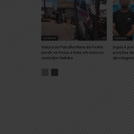
acidente
Itaituba
Viatura da Patrulha Maria da Penha
Dupla é pre
perde os freios e bate em muro no
porções de
município Itaituba
abordagem 