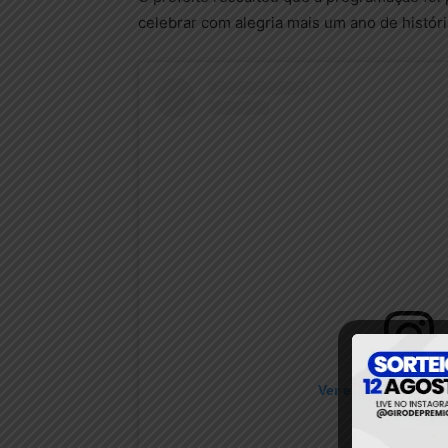
celebrar com alegria mais um ano de históri
Ver essa foto no I