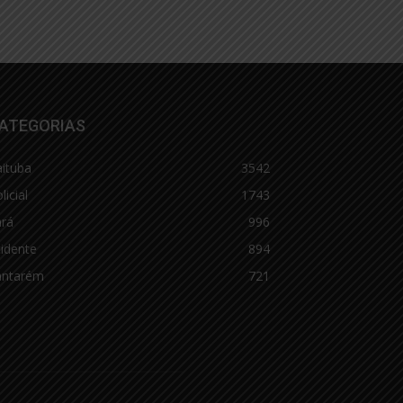
ATEGORIAS
aituba
3542
licial
1743
ará
996
idente
894
antarém
721