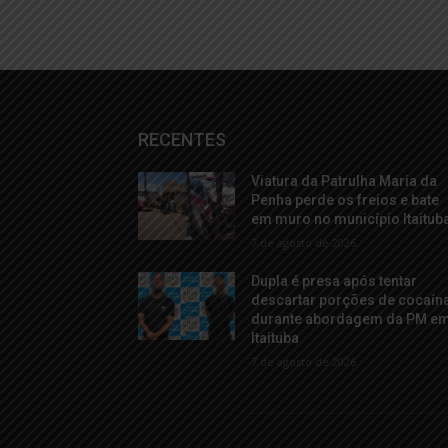
RECENTES
Viatura da Patrulha Maria da
Penha perde os freios e bate
em muro no município Itaitub
7 de agosto de 2026
Dupla é presa após tentar
descartar porções de cocaín
durante abordagem da PM e
Itaituba
7 de agosto de 2026