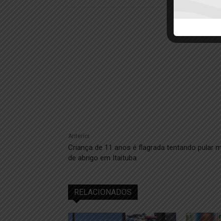
Anterior
Criança de 11 anos é flagrada tentando pular 
de abrigo em Itaituba
RELACIONADOS