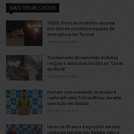
MAIS VISUALIZADOS
VÍDEO; Série de incêndios assusta
moradores e mobiliza equipes de
emergência em Tucuruí
5 de agosto de 2026
Tombamento de caminhão mobiliza
resgate e deixa dois feridos na “Curva
da Morte”
5 de agosto de 2026
Homem com mandado de prisão é
capturado pela Polícia Militar durante
operação em Itaituba
5 de agosto de 2026
Idoso de 89 anos é agredido durante
confusão familiar em Itaituba; neto e