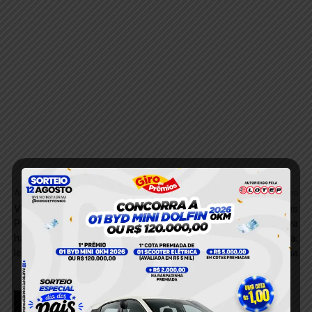
Anterior
Próximo
Veículos apreendidos pela
Polícia Civil de Rurópolis
PRF em Itaituba e Santarém
autua homem por tentativa
há mais de 60 dias serão
de roubo de motocicleta;
leiloados dia 22 de abril
suspeito nega autoria
RELACIONADOS