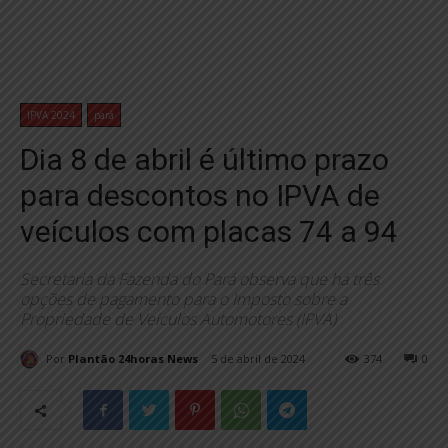
IPVA 2024
pará
Dia 8 de abril é último prazo
para descontos no IPVA de
veículos com placas 74 a 94
Secretaria da Fazenda do Pará observa que há três
opções de pagamento para o Imposto sobre a
Propriedade de Veículos Automotores (IPVA)
Por
Plantão 24horas News
5 de abril de 2024
374
0