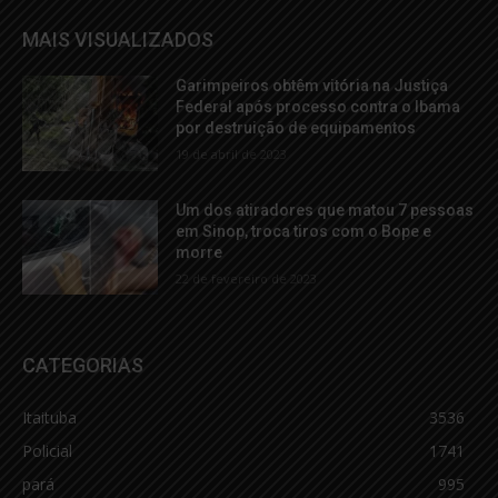
MAIS VISUALIZADOS
Garimpeiros obtêm vitória na Justiça
Federal após processo contra o Ibama
por destruição de equipamentos
19 de abril de 2023
Um dos atiradores que matou 7 pessoas
em Sinop, troca tiros com o Bope e
morre
22 de fevereiro de 2023
CATEGORIAS
Itaituba
3536
Policial
1741
pará
995