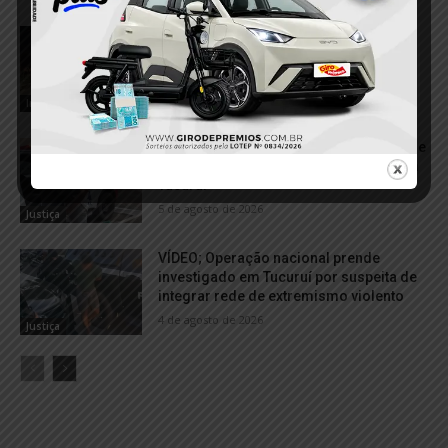
VÍDEO; Série de incêndios assusta
moradores e mobiliza equipes de
emergência em Tucuruí
5 de agosto de 2026
Incêndio
VÍDEO; Foragido do sistema prisional de
Mato Grosso é recapturado pela PM em
Tucuruí
5 de agosto de 2026
Justiça
VÍDEO; Operação nacional prende
investigado em Tucuruí por suspeita de
integrar rede de extremismo violento
4 de agosto de 2026
Justiça