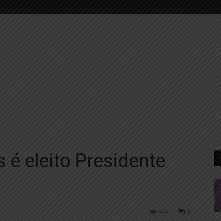
 é eleito Presidente
474
0