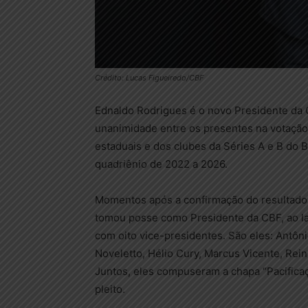
Crédito: Lucas Figueiredo/CBF
Ednaldo Rodrigues é o novo Presidente da CB
unanimidade entre os presentes na votação
estaduais e dos clubes da Séries A e B do B
quadriênio de 2022 a 2026.
Momentos após a confirmação do resultado,
tomou posse como Presidente da CBF, ao l
com oito vice-presidentes. São eles: Antôn
Noveletto, Hélio Cury, Marcus Vicente, Rei
Juntos, eles compuseram a chapa “Pacificaç
pleito.