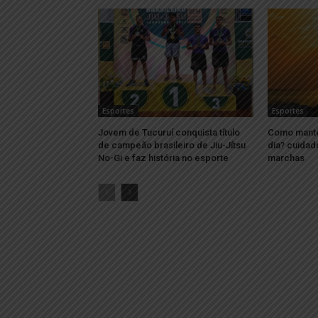
Esportes
Esportes
Jovem de Tucuruí conquista título
Como mante
de campeão brasileiro de Jiu-Jítsu
dia? cuidad
No-Gi e faz história no esporte
marchas