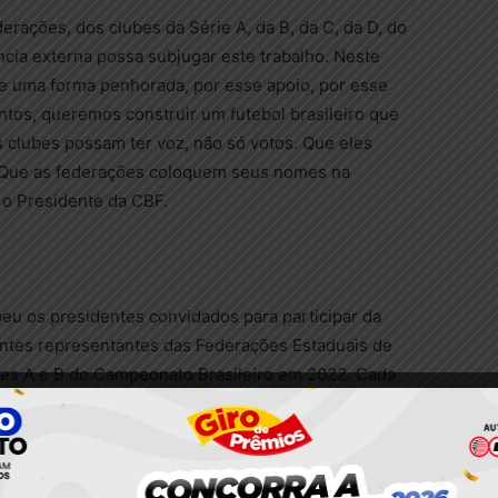
derações, dos clubes da Série A, da B, da C, da D, do
ncia externa possa subjugar este trabalho. Neste
e uma forma penhorada, por esse apoio, por esse
untos, queremos construir um futebol brasileiro que
s clubes possam ter voz, não só votos. Que eles
 Que as federações coloquem seus nomes na
 o Presidente da CBF.
beu os presidentes convidados para participar da
entes representantes das Federações Estaduais de
ries A e B do Campeonato Brasileiro em 2022. Cada
as definidas previamente em Assembleia Geral
março.
ações tiveram peso 3, os clubes da Série A