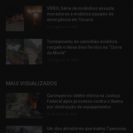
VÍDEO; Série de incêndios assusta
moradores e mobiliza equipes de
emergência em Tucuruí
5 de agosto de 2026
Tombamento de caminhão mobiliza
resgate e deixa dois feridos na “Curva
da Morte”
5 de agosto de 2026
MAIS VISUALIZADOS
Garimpeiros obtêm vitória na Justiça
Federal após processo contra o Ibama
por destruição de equipamentos
19 de abril de 2023
Um dos atiradores que matou 7 pessoas