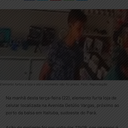
Elemento furtou a loja e até o momento não foi preso. Foto: Reprodução
Na manhã desta terça-feira (22), elemento furta loja de
celular localizada na Avenida Getúlio Vargas, próximo ao
porto da balsa em Itaituba, sudoeste do Pará.
Ação do meliante foi por volta das 11h08, nas imagens é