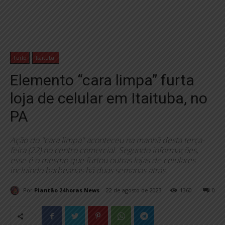
Furto
Itaituba
Elemento “cara limpa” furta
loja de celular em Itaituba, no
PA
Ação do "cara limpa" aconteceu na manhã desta terça-
feira (22) no centro comercial. Segundo informações,
esse é o mesmo que furtou outras lojas de celulares
incluindo barbearias há duas semanas atrás.
Por
Plantão 24horas News
22 de agosto de 2023
1360
0