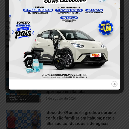
Anterior
Próximo
Mais de 2 mil casos de
Jovem faz malabarismo em
tuberculose foram
via pública e colide em
confirmados apenas este
Viatura da PM
ano no Pará
RELACIONADOS
Homem com mandado de prisão é
capturado pela Polícia Militar durante
operação em Itaituba
Foragido
5 de agosto de 2026
Recapturado
Idoso de 89 anos é agredido durante
confusão familiar em Itaituba; neto e
filha são conduzidos à delegacia