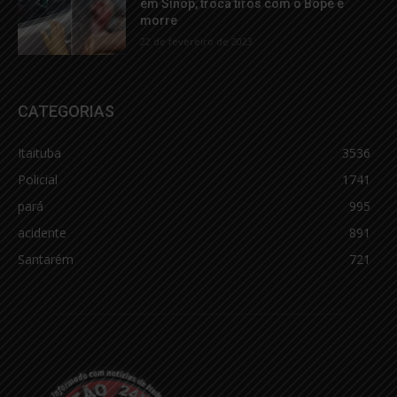
em Sinop, troca tiros com o Bope e
morre
22 de fevereiro de 2023
CATEGORIAS
Itaituba
3536
Policial
1741
pará
995
acidente
891
Santarém
721