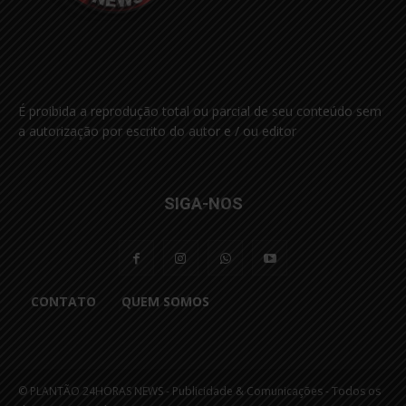
É proibida a reprodução total ou parcial de seu conteúdo sem
a autorização por escrito do autor e / ou editor
SIGA-NOS
CONTATO
QUEM SOMOS
© PLANTÃO 24HORAS NEWS - Publicidade & Comunicações - Todos os