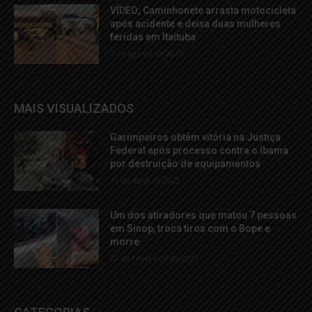
VÍDEO; Caminhonete arrasta motocicleta
após acidente e deixa duas mulheres
feridas em Itaituba
7 de agosto de 2026
MAIS VISUALIZADOS
Garimpeiros obtêm vitória na Justiça
Federal após processo contra o Ibama
por destruição de equipamentos
19 de abril de 2023
Um dos atiradores que matou 7 pessoas
em Sinop, troca tiros com o Bope e
morre
22 de fevereiro de 2023