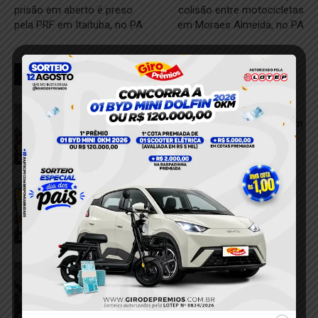
prisão em aberto é preso
colisão entre motocicletas
pela PRF em Itaituba, no PA
em Moraes Almeida, no PA
RELACIONADOS
SINDPSI-MT amplia mobilização pela
jornada de 30 horas para psicólogos em
Mato Grosso
11 de julho de 2026
brasil
Keeta São Paulo e Keeta Rio de Janeiro:
Recursos, Benefícios e Como Funciona
1 de julho de 2026
brasil
VÍDEO; Operação Iracema destrói 29
dragas e intensifica combate ao
garimpo ilegal no Rio Madeira
26 de junho de 2026
brasil