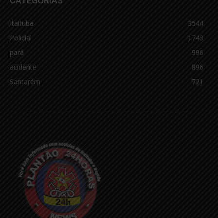
CATEGORIAS
Itaituba
3544
Policial
1743
pará
996
acidente
896
Santarém
721