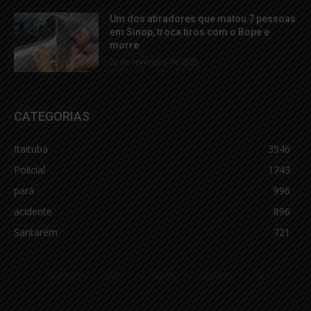
Um dos atiradores que matou 7 pessoas
em Sinop, troca tiros com o Bope e
morre
22 de fevereiro de 2023
CATEGORIAS
Itaituba
3546
Policial
1743
pará
996
acidente
896
Santarém
721