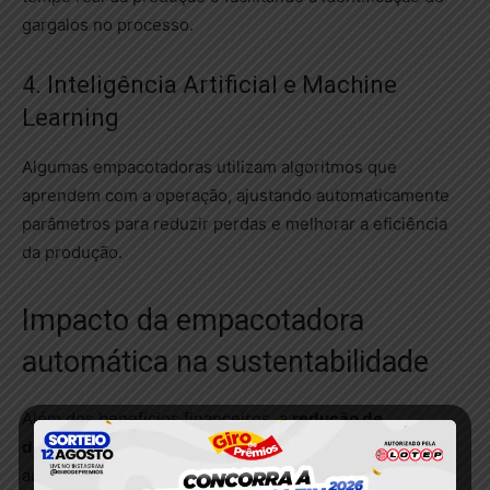
gargalos no processo.
4. Inteligência Artificial e Machine
Learning
Algumas empacotadoras utilizam algoritmos que
aprendem com a operação, ajustando automaticamente
parâmetros para reduzir perdas e melhorar a eficiência
da produção.
Impacto da empacotadora
automática na sustentabilidade
Além dos benefícios financeiros, a
redução de
desperdícios
proporcionada pela empacotadora
automática também contribui para práticas mais