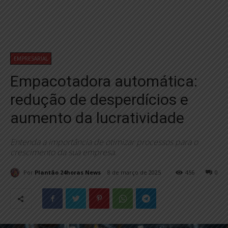
EMPRESARIAL
Empacotadora automática:
redução de desperdícios e
aumento da lucratividade
Entenda a importância de otimizar processos para o
crescimento da sua empresa.
Por
Plantão 24horas News
8 de março de 2025
456
0