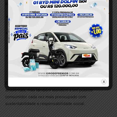
sustentáveis na indústria.
Menos resíduos
: O aproveitamento eficiente de
materiais reduz a geração de lixo industrial.
Menor consumo de energia
: Máquinas automatizadas
modernas são projetadas para operar com menor
gasto energético.
Uso responsável de insumos
: A automação evita
desperdícios e melhora a eficiência do uso de
embalagens.
Essas práticas não apenas ajudam a reduzir os impactos
ambientais, mas também atendem a um público
consumidor cada vez mais preocupado com
sustentabilidade e responsabilidade social.