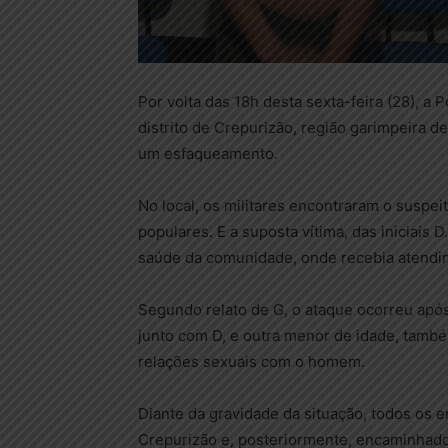
Por volta das 18h desta sexta-feira (28), a P
distrito de Crepurizão, região garimpeira de
um esfaqueamento.
No local, os militares encontraram o suspeito
populares. E a suposta vítima, das iniciais 
saúde da comunidade, onde recebia atendi
Segundo relato de G, o ataque ocorreu após 
junto com D, e outra menor de idade, tamb
relações sexuais com o homem.
Diante da gravidade da situação, todos os 
Crepurizão e, posteriormente, encaminhados