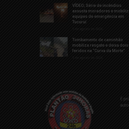
VÍDEO; Série de incêndios
assusta moradores e mobiliz
equipes de emergência em
Tucuruí
5 de agosto de 2026
Tombamento de caminhão
mobiliza resgate e deixa dois
feridos na “Curva da Morte”
5 de agosto de 2026
É pr
auto