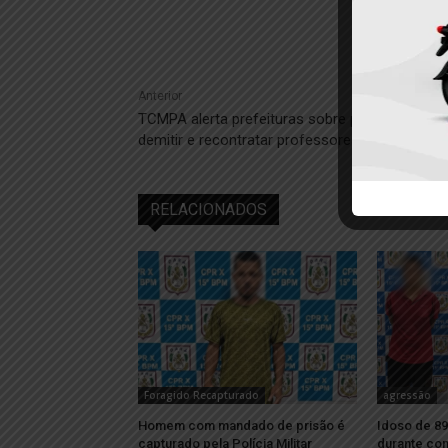
Anterior
TCMPA alerta prefeituras sobre prática ilegal d
demitir e recontratar professores temporários
RELACIONADOS
Foragido Recapturado
agressão
Homem com mandado de prisão é
Idoso de 89
capturado pela Polícia Militar
durante con