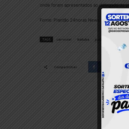
onde foram apresentados ao delegado de pl
Fonte: Plantão 24horas News
TAGS
carrossel
Itaituba
justiça
policia civil
Facebook
Compartilhar