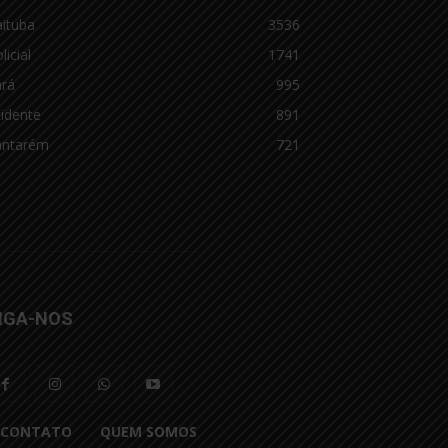
aituba
3536
licial
1741
ará
995
idente
891
antarém
721
IGA-NOS
CONTATO
QUEM SOMOS