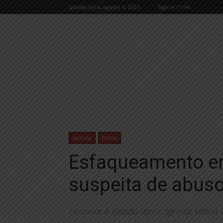
quinta-feira, agosto 6, 2026
Sign in / Join
Itaituba
Policial
Esfaqueamento e
suspeita de abuso
Homem é detido após agredir vítima 