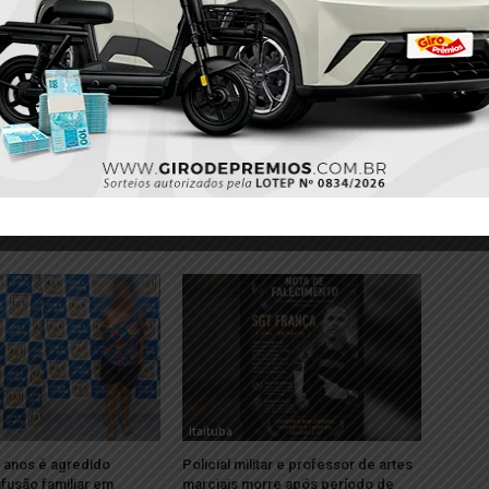
Próximo
e
Polícia Militar prende dois homens por tráfico de
drogas durante Operação Hércules II em Itaituba
Itaituba
 anos é agredido
Policial militar e professor de artes
fusão familiar em
marciais morre após período de