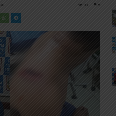
025
156
0