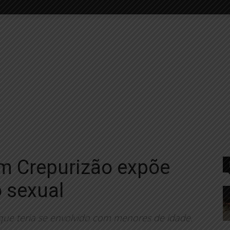
m Crepurizão expõe
 sexual
que teria se envolvido com menores de idade.