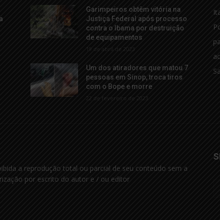
Garimpeiros obtêm vitória na
It
a
Justiça Federal após processo
Po
contra o Ibama por destruição
de equipamentos
p
19 de abril de 2023
ac
Um dos atiradores que matou 7
S
pessoas em Sinop, troca tiros
com o Bope e morre
22 de fevereiro de 2023
S
oibida a reprodução total ou parcial de seu conteúdo sem a
rização por escrito do autor e / ou editor