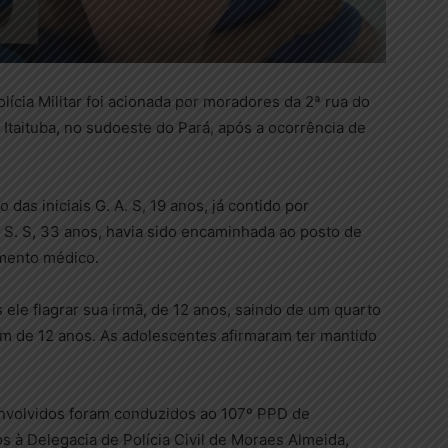
olícia Militar foi acionada por moradores da 2ª rua do
 Itaituba, no sudoeste do Pará, após a ocorrência de
 das iniciais G. A. S, 19 anos, já contido por
D. S. S, 33 anos, havia sido encaminhada ao posto de
mento médico.
ele flagrar sua irmã, de 12 anos, saindo de um quarto
ém de 12 anos. As adolescentes afirmaram ter mantido
envolvidos foram conduzidos ao 107º PPD de
 à Delegacia de Polícia Civil de Moraes Almeida,