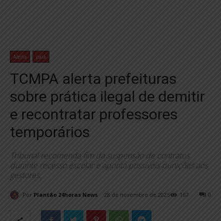
Alerta
pará
TCMPA alerta prefeituras
sobre prática ilegal de demitir
e recontratar professores
temporários
Tribunal recomenda fim da suspensão de contratos
durante recesso escolar e aponta possíveis punições aos
gestores.
Por
Plantão 24horas News
28 de novembro de 2025
167
0