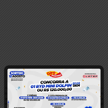
Anterior
Próximo
Homem é detido após
Esfaqueamento em
ameaçar vizinho com
Crepurizão expõe suspeita
espingarda no bairro Sol
de abuso sexual