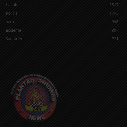
Itaituba
3547
Policial
1743
pará
996
acidente
897
Santarém
721