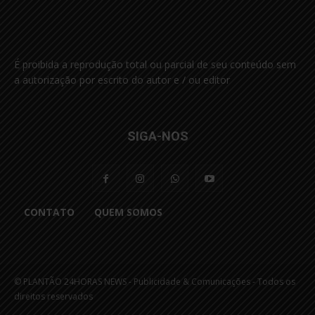
É proibida a reprodução total ou parcial de seu conteúdo sem
a autorização por escrito do autor e / ou editor
SIGA-NOS
CONTATO
QUEM SOMOS
© PLANTÃO 24HORAS NEWS - Publicidade & Comunicações - Todos os
direitos reservados