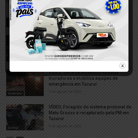
Nascente, em Itaituba
RELACIONADOS
Polícia Federal desmantela três frentes
de garimpo ilegal em Santa Maria das
Barreiras
6 de agosto de 2026
Garimpo Ilegal
VÍDEO; Série de incêndios assusta
moradores e mobiliza equipes de
emergência em Tucuruí
5 de agosto de 2026
Incêndio
VÍDEO; Foragido do sistema prisional de
Mato Grosso é recapturado pela PM em
Tucuruí
5 de agosto de 2026
Justiça