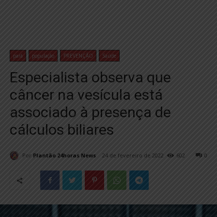
pará
população
PREVENÇÃO
Saúde
Especialista observa que
câncer na vesícula está
associado à presença de
cálculos biliares
Por
Plantão 24horas News
24 de fevereiro de 2022
602
0