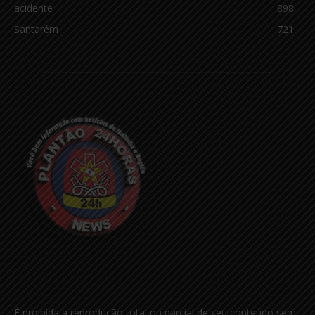
acidente
898
Santarém
721
É proibida a reprodução total ou parcial de seu conteúdo sem