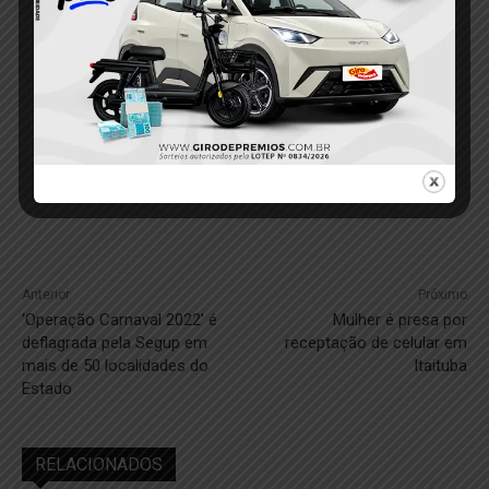
Anterior
Próximo
‘Operação Carnaval 2022’ é
Mulher é presa por
deflagrada pela Segup em
receptação de celular em
mais de 50 localidades do
Itaituba
Estado
RELACIONADOS