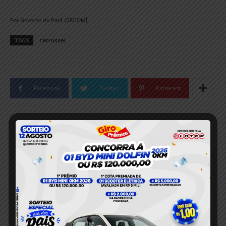
)
Por Governo do Pará (SECOM
TAGS
carrossel
Facebook
Twitter
Pinterest