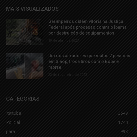
MAIS VISUALIZADOS
Garimpeiros obtêm vitória na Justiça
Federal após processo contra o Ibama
por destruição de equipamentos
19 de abril de 2023
Um dos atiradores que matou 7 pessoas
em Sinop, troca tiros com o Bope e
morre
22 de fevereiro de 2023
CATEGORIAS
Itaituba
3549
Policial
1744
pará
998