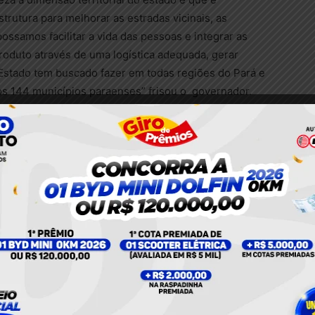
rutura para melhorar as estradas vicinais, as
ossamos facilitar a vida das pessoas e integrar as
produto através de uma logística adequada, gerar
 Estado tem buscado fazer em todas regiões do Pará e
os 144 municípios paraenses” frisou o governador.
ulos é resultado de emenda parlamentar da bancada
de Transportes (Setran), Adler Silveira, enfatiza que o
s, que o Governo já tem sob sua responsabilidade a
im também se dispõe a efetuar parceria com os
, que não é estadual, possa também receber
 para população.