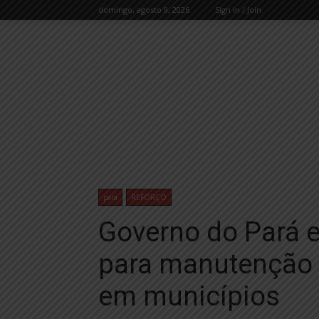
domingo, agosto 9, 2026
Sign in / Join
pará
REFORÇO
Governo do Pará 
para manutenção d
em municípios