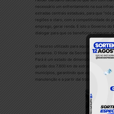
necessário um enfrentamento na sua infraest
estradas centrais estaduais, para que “nós p
regiões e claro, com a competitividade do 
emprego, gerar renda. E isto o Governo do
dialogar para que os benefícios cheguem a
O recurso utilizado para aquisição do veíc
paraense. O titular da Secretaria de Estado 
Pará é um estado de dimensões continentai
gestão dos 7.800 km de estrada, mesmo ass
municípios, garantindo que aquela rodovia
manutenção e a partir daí trazer benefícios