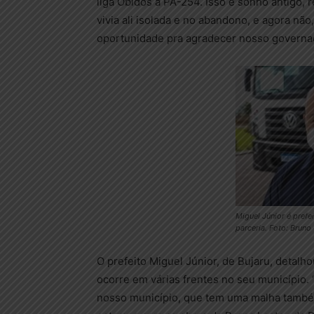
liga Óbidos à PA-254. Isso é sonho antigo, 
vivia ali isolada e no abandono, e agora nã
oportunidade pra agradecer nosso governad
Miguel Júnior é prefe
parceria. Foto: Bruno
O prefeito Miguel Júnior, de Bujaru, detalh
ocorre em várias frentes no seu município
nosso município, que tem uma malha também