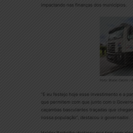
impactando nas finanças dos municípios.
Foto: Bruno Cecim / 
“E eu festejo hoje esse investimento e a 
que permitem com que junto com o Govern
caçambas basculantes traçadas que chegam p
nossa população”, destacou o governador.
Helder Barbalho declarou que tem com clare