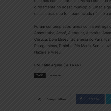
estamos com as obras da Perna Leste, da P
diretamente no nosso município. Então a g
essas obras que tem beneficiado não só a p
Foram contemplados ainda com a entrega d
Abaetetuba, Acará, Alenquer, Altamira, Ana
Curuçá, Dom Eliseu, Goianésia do Pará, Iga
Paragominas, Prainha, Rio Maria, Santa Luzi
Nazaré e Viseu.
Por Kátia Aguiar (SETRAN)
TAGS
carrossel
Facebook
Compartilhar