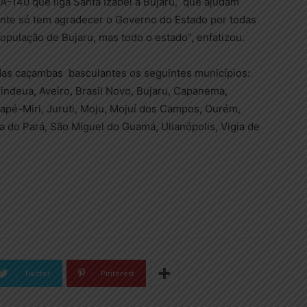
A-140 que liga Santa Izabel a Bujaru, que ajudam
ente só tem agradecer o Governo do Estado por todas
opulação de Bujaru, mas todo o estado”, enfatizou.
as caçambas basculantes os seguintes municípios:
nindeua, Aveiro, Brasil Novo, Bujaru, Capanema,
rapé-Miri, Juruti, Moju, Mojuí dos Campos, Ourém,
a do Pará, São Miguel do Guamá, Ulianópolis, Vigia de
Twitter
Pinterest