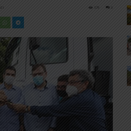
021
579
0