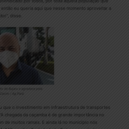
reivindicado por todos, por toda aquela população que
o, então eu queria aqui que nesse momento aproveitar a
or”, disse.
ito de Bujaru e agradece pela
 Cecim / Ag.Pará
ou que o investimento em infraestrutura de transportes
. “A chegada da caçamba é de grande importância no
 de muitos ramais. E ainda lá no município nós