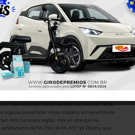
Ag.Pará
uestão da aquisição com óleo diesel para o
, essa parceria se desdobra em benefício da
lidade e acima de tudo, para transformação para o
e Adler.
Amazonas, destaca que hoje com o governador leva a
stadual até a região. “Já perdi as contas de quantas
 no meu município dando assistência, levando obras,
e a gente possa fazer nosso trabalho em benefício da
tem feito na nossa região, mas só uma que vai
 o asfaltamento da PA-254, da PA-437 de Óbidos, que