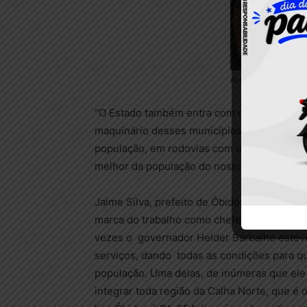
Foto: Bruno Cecim / 
“O Estado também entra com convênios na q
maquinário desses municípios e a partir daí
população, em rodovias com uma melhor qua
melhor da população do nosso estado”, diss
Jaime Silva, prefeito de Óbidos, no Baixo 
marca do trabalho como chefe do Executivo E
vezes o governador Helder Barbalho esteve
serviços, dando todas as condições para qu
população. Uma delas, de inúmeras que ele 
integrar toda região da Calha Norte, que é