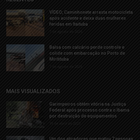
VÍDEO; Caminhonete arrasta motocicleta
após acidente e deixa duas mulheres
feridas em Itaituba
7 de agosto de 2026
Balsa com calcário perde controle e
colide com embarcação no Porto de
Miritituba
7 de agosto de 2026
MAIS VISUALIZADOS
Garimpeiros obtêm vitória na Justiça
Federal após processo contra o Ibama
por destruição de equipamentos
19 de abril de 2023
Um dos atiradores que matou 7 pessoas