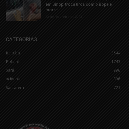
em Sinop, troca tiros com o Bope e
morre
22 de fevereiro de 2023
CATEGORIAS
Itaituba
3544
Policial
1743
pará
996
acidente
896
Santarém
721