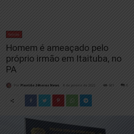
Itaituba
Homem é ameaçado pelo
próprio irmão em Itaituba, no
PA
Por
Plantão 24horas News
8 de janeiro de 2022
601
0