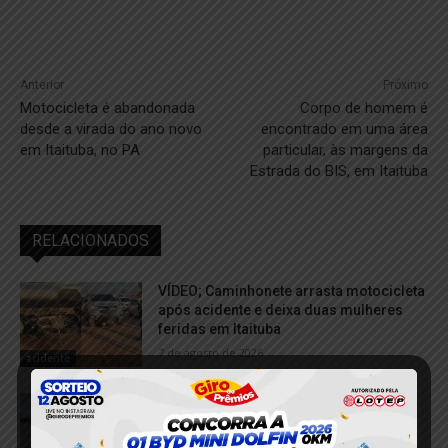
Anterior
Próximo
Motocicleta é abandonada
Corpo de homem é
desde a virada do ano novo
encontrado em uma área
em Itaituba, no PA
particular, às margens da
Estrada do BIS, em Itaituba
RELACIONADOS
VÍDEO; Caminhonete arrasta motocicleta
após acidente e deixa duas mulheres
feridas em Itaituba
7 de agosto de 2026
acidente
Balsa com calcário perde controle e
colide com embarcação no Porto de
Miritituba