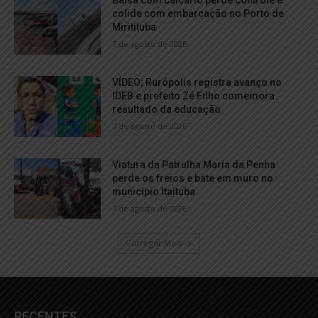
Balsa com calcário perde controle e
colide com embarcação no Porto de
Miritituba
7 de agosto de 2026
VÍDEO; Rurópolis registra avanço no
IDEB e prefeito Zé Filho comemora
resultado da educação
7 de agosto de 2026
Viatura da Patrulha Maria da Penha
perde os freios e bate em muro no
município Itaituba
7 de agosto de 2026
Carregar Mais
RECENTES