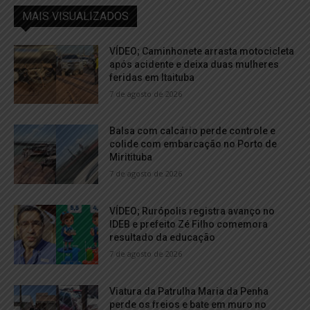
MAIS VISUALIZADOS
VÍDEO; Caminhonete arrasta motocicleta
após acidente e deixa duas mulheres
feridas em Itaituba
7 de agosto de 2026
Balsa com calcário perde controle e
colide com embarcação no Porto de
Miritituba
7 de agosto de 2026
VÍDEO; Rurópolis registra avanço no
IDEB e prefeito Zé Filho comemora
resultado da educação
7 de agosto de 2026
Viatura da Patrulha Maria da Penha
perde os freios e bate em muro no