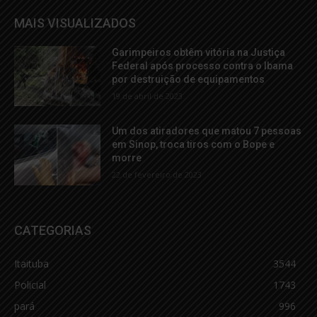
MAIS VISUALIZADOS
Garimpeiros obtêm vitória na Justiça
Federal após processo contra o Ibama
por destruição de equipamentos
19 de abril de 2023
Um dos atiradores que matou 7 pessoas
em Sinop, troca tiros com o Bope e
morre
22 de fevereiro de 2023
CATEGORIAS
Itaituba
3544
Policial
1743
pará
996