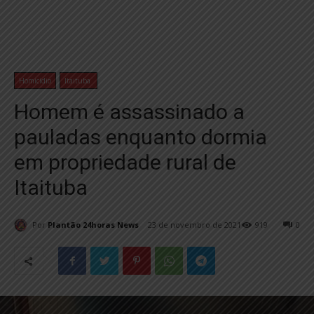
Homicídio
Itaituba
Homem é assassinado a
pauladas enquanto dormia
em propriedade rural de
Itaituba
Por
Plantão 24horas News
23 de novembro de 2021
919
0