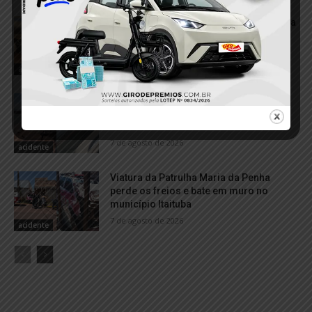
VÍDEO; Caminhonete arrasta motocicleta
após acidente e deixa duas mulheres
feridas em Itaituba
7 de agosto de 2026
acidente
Balsa com calcário perde controle e
colide com embarcação no Porto de
Miritituba
7 de agosto de 2026
acidente
Viatura da Patrulha Maria da Penha
perde os freios e bate em muro no
município Itaituba
7 de agosto de 2026
acidente