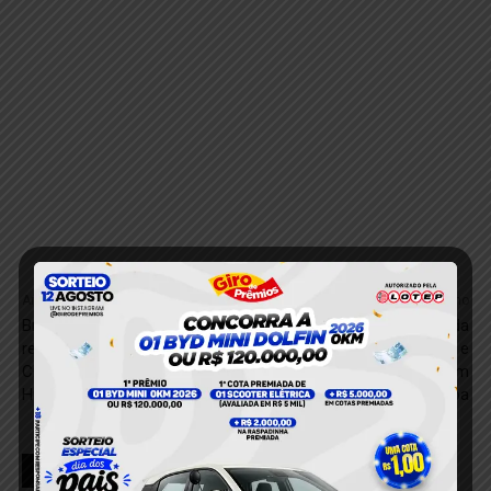
Anterior
Próximo
Brasília Legal, em Aveiro,
Veículo com placa adulterada
recebe Caravana de
e em estado de busca e
Cidadania e Direitos
apreensão é apreendido em
Humanos, da Sejudh
Miritituba
RELACIONADOS