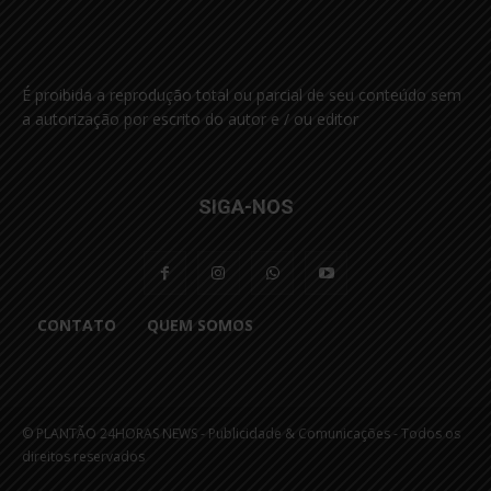
É proibida a reprodução total ou parcial de seu conteúdo sem
a autorização por escrito do autor e / ou editor
SIGA-NOS
CONTATO
QUEM SOMOS
© PLANTÃO 24HORAS NEWS - Publicidade & Comunicações - Todos os
direitos reservados