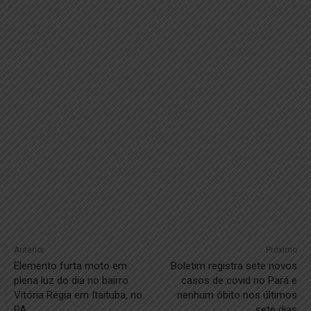
Anterior
Próximo
Elemento furta moto em
Boletim registra sete novos
plena luz do dia no bairro
casos de covid no Pará e
Vitória Régia em Itaituba, no
nenhum óbito nos últimos
PA
sete dias