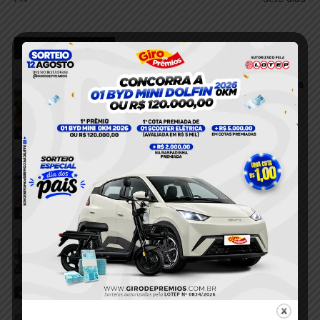
RELACIONADOS
VÍDEO; Caminhonete arrasta motocicleta
após acidente e deixa duas mulheres
feridas em Itaituba
7 de agosto de 2026
acidente
Balsa com calcário perde controle e
colide com embarcação no Porto de
Miritituba
7 de agosto de 2026
acidente
Viatura da Patrulha Maria da Penha
perde os freios e bate em muro no
município Itaituba
7 de agosto de 2026
acidente