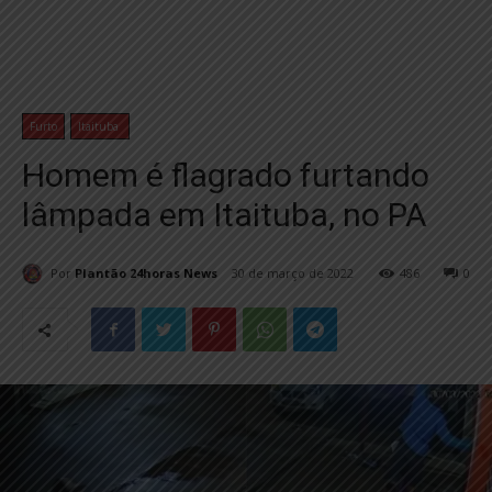
Furto
Itaituba
Homem é flagrado furtando
lâmpada em Itaituba, no PA
Por
Plantão 24horas News
30 de março de 2022
486
0