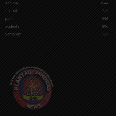
Itaituba
3544
Policial
1743
pará
996
acidente
896
Santarém
721