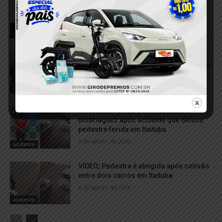
RELACIONADOS
Dupla é presa após tentar descartar
porções de cocaína durante abordagem
da PM em Itaituba
7 de agosto de 2026
Itaituba
Motorista é preso por suspeita de
embriaguez após acidente que deixou
pedestre ferida em Itaituba
6 de agosto de 2026
acidente
VÍDEO; Pedestre é atingida após colisão
entre dois carros em Itaituba
6 de agosto de 2026
acidente