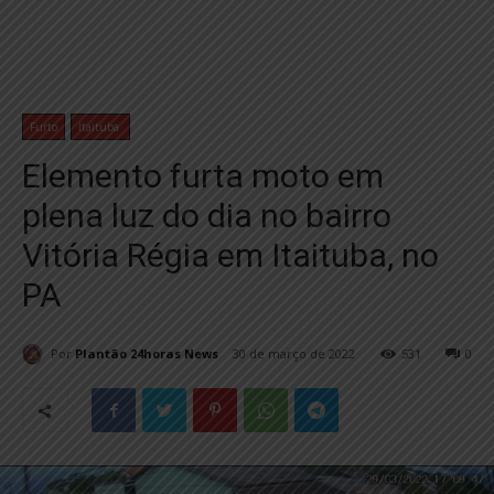
Furto
Itaituba
Elemento furta moto em
plena luz do dia no bairro
Vitória Régia em Itaituba, no
PA
Por
Plantão 24horas News
30 de março de 2022
531
0