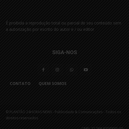
É proibida a reprodução total ou parcial de seu conteúdo sem
a autorização por escrito do autor e / ou editor
SIGA-NOS
CONTATO
QUEM SOMOS
© PLANTÃO 24HORAS NEWS - Publicidade & Comunicações - Todos os
direitos reservados
CNPJ: 27.769.970/0001-02