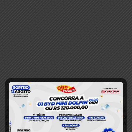
Anterior
Próximo
Prisão em flagrante por
Homem é flagrado furtando
tráfico de entorpecentes em
lâmpada em Itaituba, no PA
Jacareacanga