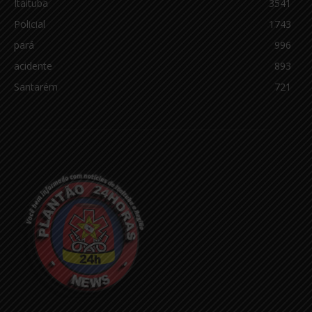
Itaituba
3541
Policial
1743
pará
996
acidente
893
Santarém
721