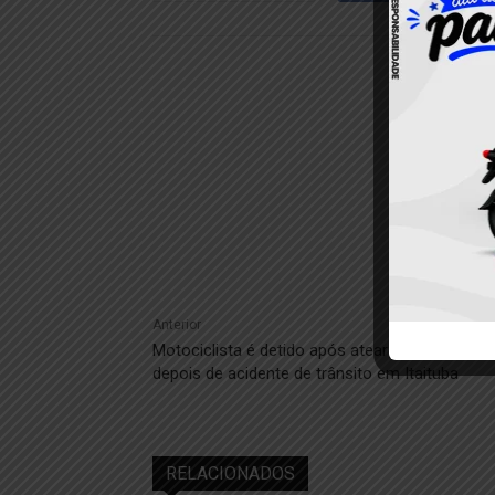
Anterior
Motociclista é detido após atear fogo em mot
depois de acidente de trânsito em Itaituba
RELACIONADOS