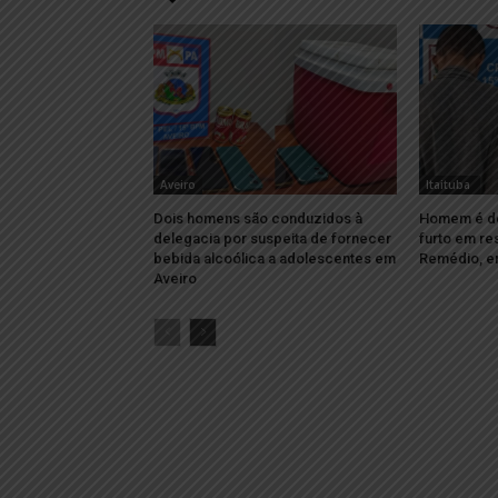
Aveiro
Itaituba
Dois homens são conduzidos à
Homem é det
delegacia por suspeita de fornecer
furto em re
bebida alcoólica a adolescentes em
Remédio, em
Aveiro