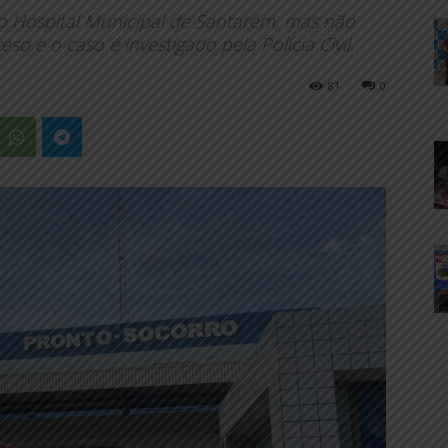
no Hospital Municipal de Santarém, mas não
eso e o caso é investigado pela Polícia Civil.
81
0