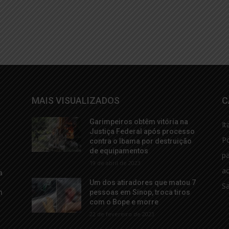
MAIS VISUALIZADOS
C
Garimpeiros obtêm vitória na
It
a
Justiça Federal após processo
Po
contra o Ibama por destruição
de equipamentos
p
19 de abril de 2023
ac
a
Um dos atiradores que matou 7
S
m
pessoas em Sinop, troca tiros
com o Bope e morre
22 de fevereiro de 2023