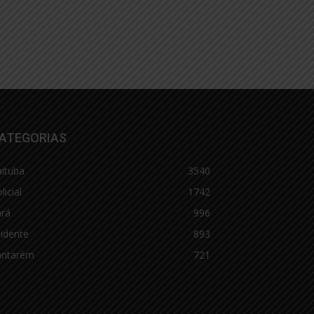
ATEGORIAS
aituba
3540
licial
1742
ará
996
idente
893
antarém
721