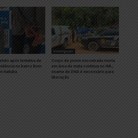
Investigação
ido após tentativa de
Corpo de jovem encontrada morta
sidência no bairro Bom
em área de mata continua no IML;
 Itaituba
exame de DNA é necessário para
liberação