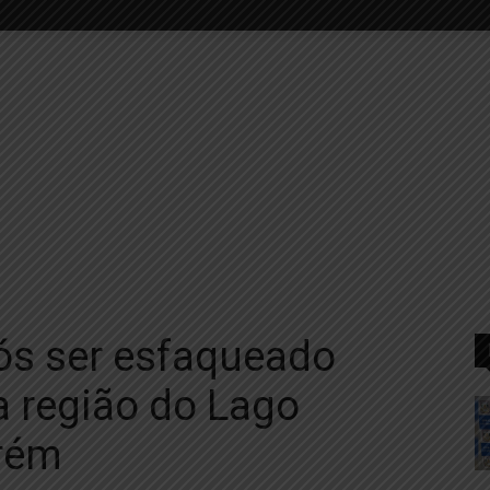
s ser esfaqueado
a região do Lago
rém