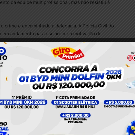
ento da equipe multiprofissional, mas não resistiu à
 o crime e encaminhado à delegacia. A Polícia Civil do
m em andamento para esclarecer a motivação do
e Santarém confirmou que Jailson, vítima de ferimento
terça-feira (7), na sala de estabilização da unidade.
diney Ferreira.
r
Policial
Santarém
Twitter
Pinterest