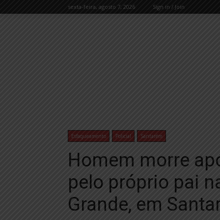
sexta-feira, agosto 7, 2026
Sign in / Join
Esfaqueamento
Policial
Santarém
Homem morre apó
pelo próprio pai n
Grande, em Santa