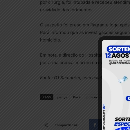
por cirurgia, foi intubada e recebeu atendim
gravidade dos ferimentos.
O suspeito foi preso em flagrante logo após
Pará informou que as investigações segue
homicídio.
Em nota, a direção do Hospital Municipal d
por arma branca, morreu na madrugada desta 
Fonte: G1 Santarém, com colaboração de Wal
TAGS
justiça
Pará
policia civil
Policia Milita
Facebook
Compartilhar