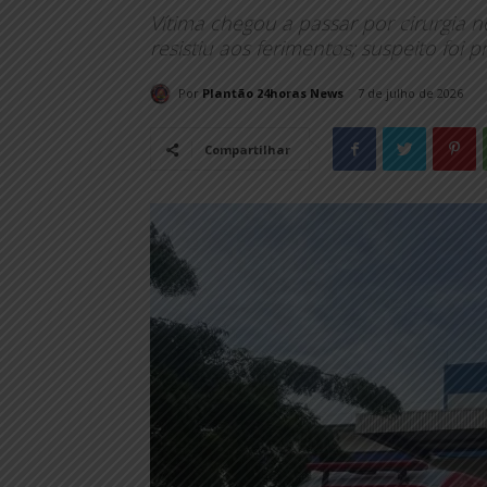
Vítima chegou a passar por cirurgia 
resistiu aos ferimentos; suspeito foi pr
Por
Plantão 24horas News
7 de julho de 2026
Compartilhar