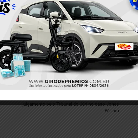
Próximo
o
Justiça pronuncia Artur de Jesus Brito para
julgamento pelo Tribunal do Júri no caso Jones
William