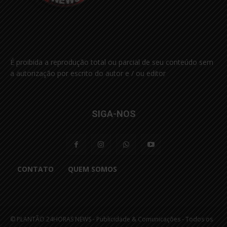
É proibida a reprodução total ou parcial de seu conteúdo sem
a autorização por escrito do autor e / ou editor
SIGA-NOS
CONTATO
QUEM SOMOS
© PLANTÃO 24HORAS NEWS - Publicidade & Comunicações - Todos os