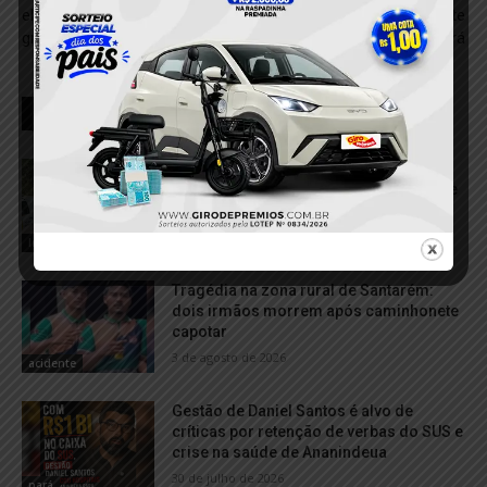
elétrica e está em estado
ilegais de ouro no nordeste
grave em Novo Progresso
do Pará
RELACIONADOS
Corpo de jovem encontrada morta em
área de mata continua no IML; exame de
DNA é necessário para liberação
4 de agosto de 2026
Investigação
Tragédia na zona rural de Santarém:
dois irmãos morrem após caminhonete
capotar
3 de agosto de 2026
acidente
Gestão de Daniel Santos é alvo de
críticas por retenção de verbas do SUS e
crise na saúde de Ananindeua
30 de julho de 2026
pará