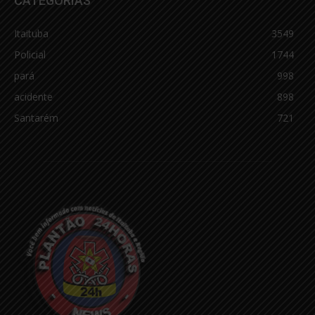
CATEGORIAS
Itaituba
3549
Policial
1744
pará
998
acidente
898
Santarém
721