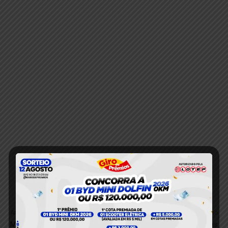
Anterior
Próximo
Motorista sofre descarga
PF fecha cinco garimpos