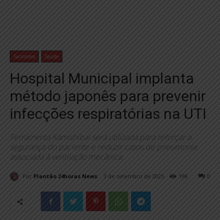
Santarém
Saúde
Hospital Municipal implanta
método japonês para prevenir
infecções respiratórias na UTI
Ferramenta Kamishibai será utilizada para reforçar a
segurança do paciente e reduzir casos de pneumonia
associada à ventilação mecânica.
Por
Plantão 24horas News
3 de setembro de 2025
198
0