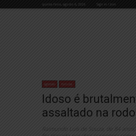
quinta-feira, agosto 6, 2026
Sign in / Join
agressão
Itaituba
Idoso é brutalmen
assaltado na rodov
Raimundo Luís de Souza, de 84 anos
foi atacado por dois suspeitos; crime