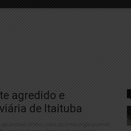
te agredido e
iária de Itaituba
, aguardava ônibus para Jacareacanga quando
 foi registrado por câmeras de segurança.