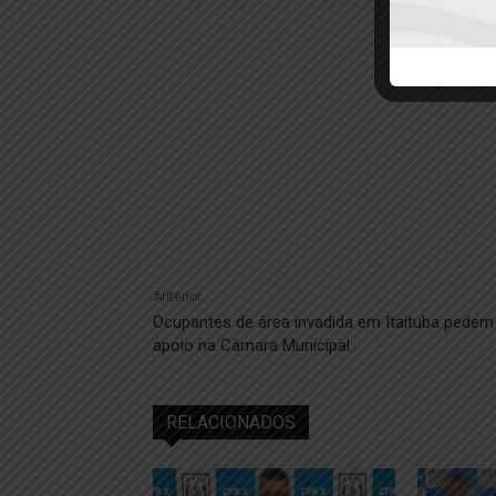
Anterior
Ocupantes de área invadida em Itaituba pedem
apoio na Câmara Municipal
RELACIONADOS