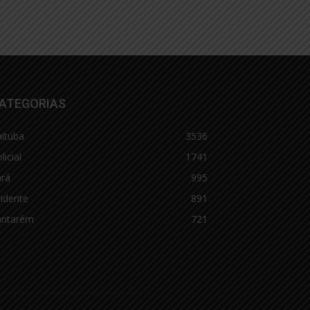
ATEGORIAS
aituba
3536
licial
1741
ará
995
idente
891
antarém
721