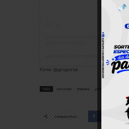
Fonte: @giroportal
TAGS
carrossel
Itaituba
justiça
Pará
pol
Facebook
Compartilhar