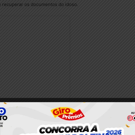
de recuperar os documentos do idoso.
nstagram