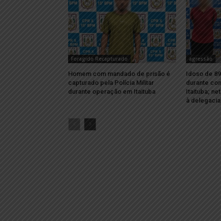
Foragido Recapturado
agressão
Homem com mandado de prisão é
Idoso de 89
capturado pela Polícia Militar
durante con
durante operação em Itaituba
Itaituba; ne
à delegacia