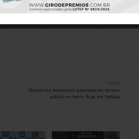
Próximo
Moradores denunciam queimada em terreno
público no bairro Açaí, em Itaituba