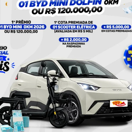
UMA PUBLICAÇÃO COMPARTILHADA POR PLANTÃO 24HORAS NEWS (@PLANTAO24HORASNEWS)
icia civil
Policia Militar
Policial
Twitter
Pinterest