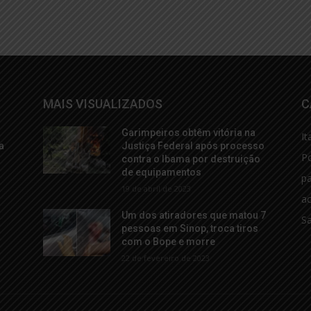
MAIS VISUALIZADOS
C
Garimpeiros obtêm vitória na
It
a
Justiça Federal após processo
Po
contra o Ibama por destruição
de equipamentos
p
19 de abril de 2023
ac
Um dos atiradores que matou 7
S
pessoas em Sinop, troca tiros
com o Bope e morre
22 de fevereiro de 2023