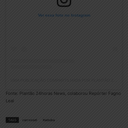
Ver essa foto no Instagram
UMA PUBLICAÇÃO COMPARTILHADA POR PLANTÃO 24HORAS NEWS (@PLANTAO24HORASNEWS)
Fonte: Plantão 24horas News, colaborou Repórter Fagno
Leal
TAGS
carrossel
Itaituba