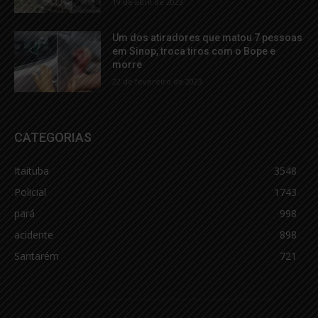
19 de abril de 2023
Um dos atiradores que matou 7 pessoas
em Sinop, troca tiros com o Bope e
morre
22 de fevereiro de 2023
CATEGORIAS
Itaituba
3548
Policial
1743
pará
998
acidente
898
Santarém
721