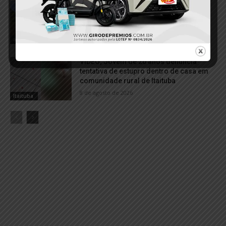
VÍDEO; Motorista perde controle e
caminhonete tomba na Estrada Norte-
Sul
8 de agosto de 2026
acidente
VÍDEO; Jovem de 20 anos denuncia
tentativa de estupro dentro de casa em
comunidade rural de Itaituba
8 de agosto de 2026
Itaituba