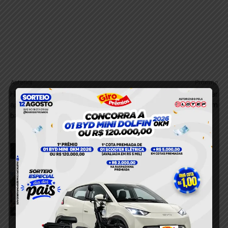
Anterior
Próximo
Homem é preso com pistola
PRF apreende carga irregular
após ameaçar clientes em
de madeira em Santarém
bar de Altamira
RELACIONADOS
VÍDEO; Dois acidentes mobilizam
equipes de resgate e deixam três
feridos em Itaituba
8 de agosto de 2026
acidente