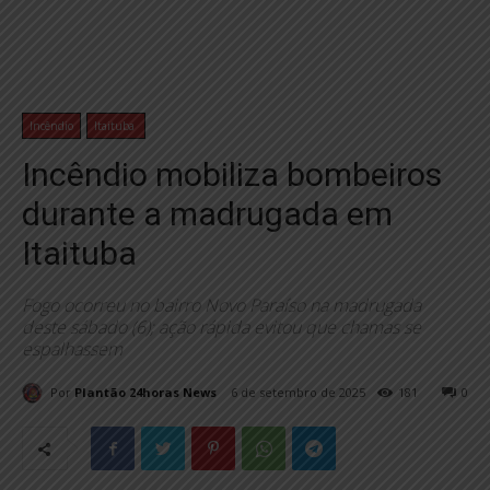
Incêndio
Itaituba
Incêndio mobiliza bombeiros
durante a madrugada em
Itaituba
Fogo ocorreu no bairro Novo Paraíso na madrugada
deste sábado (6); ação rápida evitou que chamas se
espalhassem
Por
Plantão 24horas News
6 de setembro de 2025
181
0