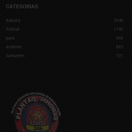
CATEGORIAS
Itaituba
3540
Policial
1742
pará
996
acidente
893
Santarém
721