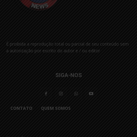
É proibida a reprodução total ou parcial de seu conteúdo sem
a autorização por escrito do autor e / ou editor
SIGA-NOS
CONTATO
QUEM SOMOS