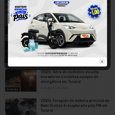
de fraudes que possibilitaram
influência do futebol
venda de 7,4 mil bois criados
internacional nas novas
ilegalmente no Pará
gerações
RELACIONADOS
Polícia Federal desmantela três frentes
de garimpo ilegal em Santa Maria das
Barreiras
6 de agosto de 2026
Garimpo Ilegal
VÍDEO; Série de incêndios assusta
moradores e mobiliza equipes de
emergência em Tucuruí
5 de agosto de 2026
Incêndio
VÍDEO; Foragido do sistema prisional de
Mato Grosso é recapturado pela PM em
Tucuruí