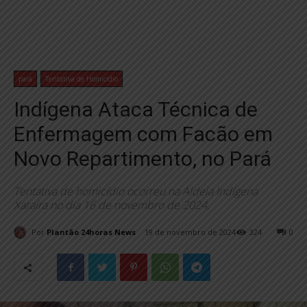
pará
Tentativa de Homicídio
Indígena Ataca Técnica de
Enfermagem com Facão em
Novo Repartimento, no Pará
Tentativa de homicídio ocorreu na Aldeia Indígena
Xaraíra no dia 16 de novembro de 2024.
Por
Plantão 24horas News
19 de novembro de 2024
324
0