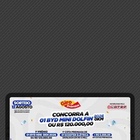
Anterior
Próximo
Operações miram suspeitos
Além das quatro linhas: a