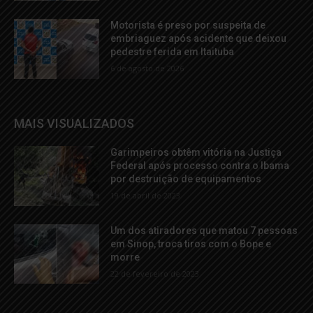
Motorista é preso por suspeita de
embriaguez após acidente que deixou
pedestre ferida em Itaituba
6 de agosto de 2026
MAIS VISUALIZADOS
Garimpeiros obtêm vitória na Justiça
Federal após processo contra o Ibama
por destruição de equipamentos
19 de abril de 2023
Um dos atiradores que matou 7 pessoas
em Sinop, troca tiros com o Bope e
morre
22 de fevereiro de 2023