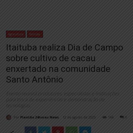
Agricultura
Itaituba
Itaituba realiza Dia de Campo
sobre cultivo de cacau
enxertado na comunidade
Santo Antônio
Evento reunirá produtores, especialistas e instituições
para troca de experiências e demonstração de
tecnologias.
Por
Plantão 24horas News
12 de agosto de 2025
164
0