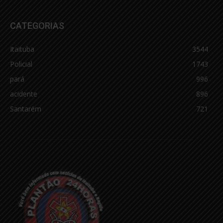
CATEGORIAS
Itaituba
3544
Policial
1743
pará
996
acidente
896
Santarém
721