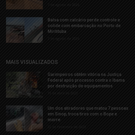
7 de agosto de 2026
Balsa com calcário perde controle e
colide com embarcação no Porto de
Miritituba
7 de agosto de 2026
MAIS VISUALIZADOS
Garimpeiros obtêm vitória na Justiça
Federal após processo contra o Ibama
por destruição de equipamentos
19 de abril de 2023
Um dos atiradores que matou 7 pessoas
em Sinop, troca tiros com o Bope e
morre
22 de fevereiro de 2023