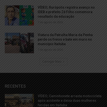
VÍDEO; Rurópolis registra avanço no
IDEB e prefeito Zé Filho comemora
resultado da educação
7 de agosto de 2026
Viatura da Patrulha Maria da Penha
perde os freios e bate em muro no
município Itaituba
7 de agosto de 2026
Carregar Mais
RECENTES
VÍDEO; Caminhonete arrasta motocicleta
após acidente e deixa duas mulheres
feridas em Itaituba