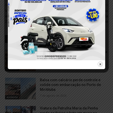
Anterior
Próximo
VÍDEO; Taxista fica ferido em
VÍDEO: Princípio de incêndio
acidente com carreta na BR-
atinge carro de autoescola
230, no Distrito de Miritituba
em Itaituba
RELACIONADOS
VÍDEO; Caminhonete arrasta motocicleta
após acidente e deixa duas mulheres
feridas em Itaituba
7 de agosto de 2026
acidente
Balsa com calcário perde controle e
colide com embarcação no Porto de
Miritituba
7 de agosto de 2026
acidente
Viatura da Patrulha Maria da Penha
perde os freios e bate em muro no