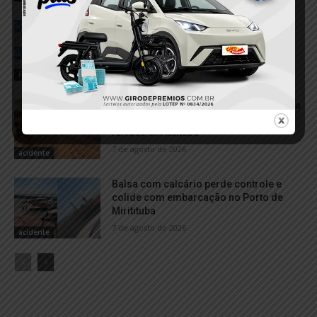
Homem é detido após furtar celular
dentro de panificadora em Itaituba
8 de agosto de 2026
Furto
VÍDEO; Caminhonete arrasta motocicleta
após acidente e deixa duas mulheres
feridas em Itaituba
7 de agosto de 2026
acidente
Balsa com calcário perde controle e
colide com embarcação no Porto de
Miritituba
7 de agosto de 2026
acidente