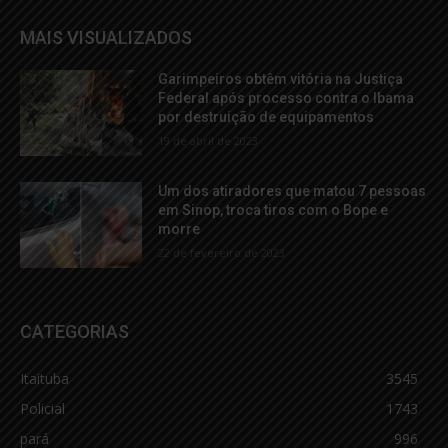
MAIS VISUALIZADOS
Garimpeiros obtêm vitória na Justiça
Federal após processo contra o Ibama
por destruição de equipamentos
19 de abril de 2023
Um dos atiradores que matou 7 pessoas
em Sinop, troca tiros com o Bope e
morre
22 de fevereiro de 2023
CATEGORIAS
Itaituba
3545
Policial
1743
pará
996