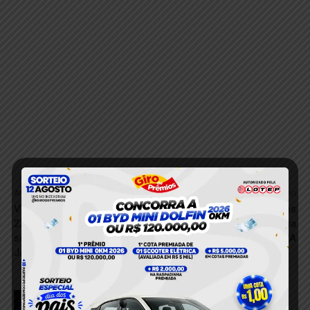
Anterior
Próximo
Viatura da PM capota na BR
Homem é detido após
230 próximo a ponte
descumprir medida protetiva
sobradinho há 80 km de
em Placas, no oeste do PA
Jacareacanga
RELACIONADOS