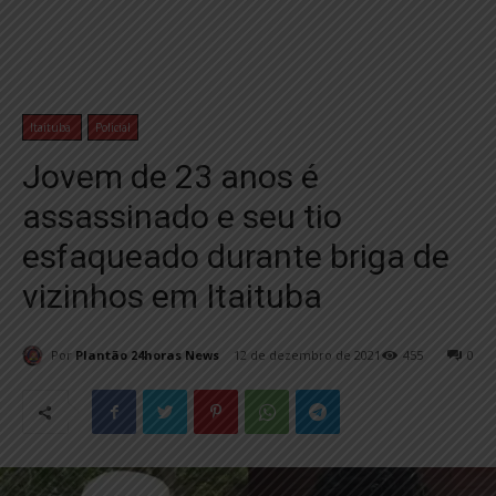
Itaituba
Policial
Jovem de 23 anos é
assassinado e seu tio
esfaqueado durante briga de
vizinhos em Itaituba
Por
Plantão 24horas News
12 de dezembro de 2021
455
0