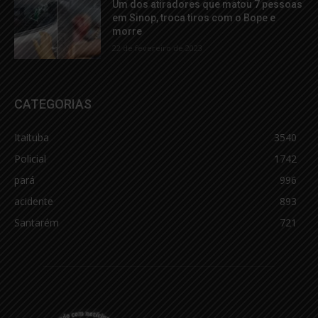
Um dos atiradores que matou 7 pessoas
em Sinop, troca tiros com o Bope e
morre
22 de fevereiro de 2023
CATEGORIAS
Itaituba
3540
Policial
1742
pará
996
acidente
893
Santarém
721