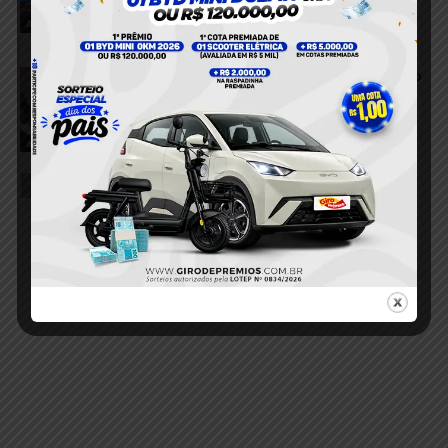
Aveiro
Aveiro
6 de agosto de 2026
VÍDEO; Pedestre é atingida após colisão
entre dois carros em Itaituba
6 de agosto de 2026
acidente