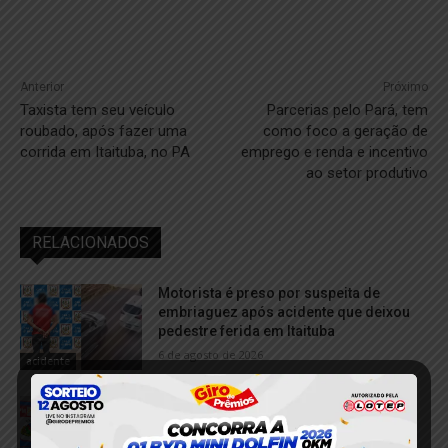
Anterior
Próximo
Taxista tem seu veículo
Parcerias pelo Pará, tem
roubado, após fazer uma
como foco a geração de
corrida em Itaituba, no PA
emprego e renda e incentivo
ao setor produtivo
RELACIONADOS
Motorista é preso por suspeita de
embriaguez após acidente que deixou
pedestre ferida em Itaituba
6 de agosto de 2026
acidente
Dois homens são conduzidos à
delegacia por suspeita de fornecer
bebida alcoólica a adolescentes em