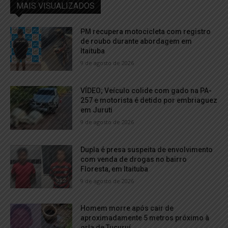
MAIS VISUALIZADOS
PM recupera motocicleta com registro
de roubo durante abordagem em
Itaituba
9 de agosto de 2026
VÍDEO; Veículo colide com gado na PA-
257 e motorista é detido por embriaguez
em Juruti
9 de agosto de 2026
Dupla é presa suspeita de envolvimento
com venda de drogas no bairro
Floresta, em Itaituba
9 de agosto de 2026
Homem morre após cair de
aproximadamente 5 metros próximo à
orla de Tucuruí