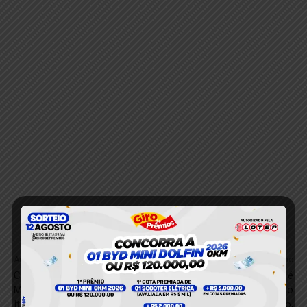
Anterior
Próximo
Construção do Estádio
Vídeo: Peça de moto é
Municipal é retomada em
furtada enquanto o veículo
Itaituba
estava em estacionamento,