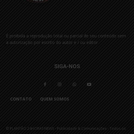
É proibida a reprodução total ou parcial de seu conteúdo sem
a autorização por escrito do autor e / ou editor
SIGA-NOS
CONTATO
QUEM SOMOS
© PLANTÃO 24HORAS NEWS - Publicidade & Comunicações - Todos os