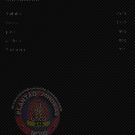
Itaituba
3540
Policial
1742
pará
996
acidente
893
Santarém
721