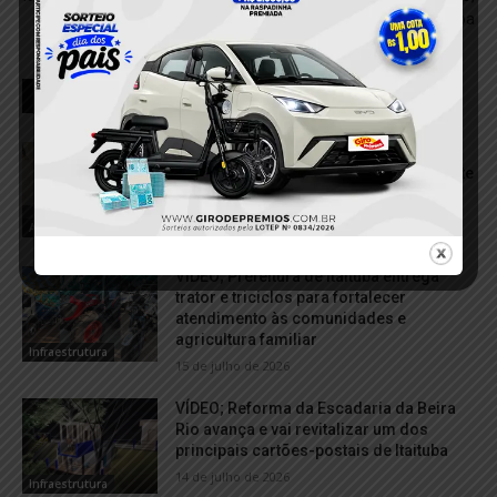
em Itaituba
RELACIONADOS
Polícia Militar apreende motocicletas
com escapamentos adulterados durante
cavalgada em Jacareacanga
3 de agosto de 2026
Apreensão
VÍDEO; Prefeitura de Itaituba entrega
trator e triciclos para fortalecer
atendimento às comunidades e
agricultura familiar
Infraestrutura
15 de julho de 2026
VÍDEO; Reforma da Escadaria da Beira
Rio avança e vai revitalizar um dos
principais cartões-postais de Itaituba
14 de julho de 2026
Infraestrutura