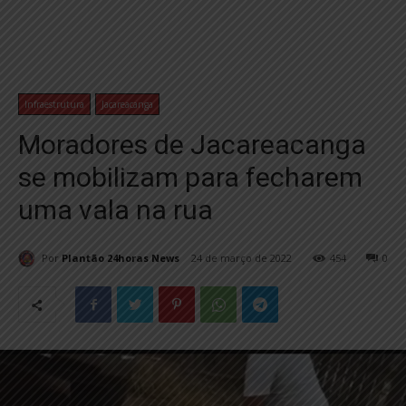
Infraestrutura
Jacareacanga
Moradores de Jacareacanga
se mobilizam para fecharem
uma vala na rua
Por
Plantão 24horas News
24 de março de 2022
454
0