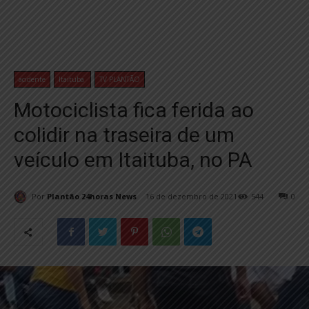
acidente
Itaituba
TV PLANTÃO
Motociclista fica ferida ao
colidir na traseira de um
veículo em Itaituba, no PA
Por
Plantão 24horas News
16 de dezembro de 2021
544
0