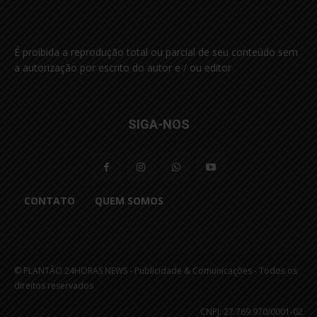
É proibida a reprodução total ou parcial de seu conteúdo sem
a autorização por escrito do autor e / ou editor
SIGA-NOS
CONTATO
QUEM SOMOS
© PLANTÃO 24HORAS NEWS - Publicidade & Comunicações - Todos os
direitos reservados
CNPJ: 27.769.970/0001-02