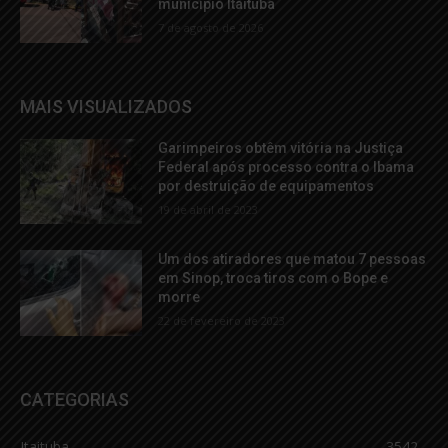
município Itaituba
7 de agosto de 2026
MAIS VISUALIZADOS
Garimpeiros obtêm vitória na Justiça
Federal após processo contra o Ibama
por destruição de equipamentos
19 de abril de 2023
Um dos atiradores que matou 7 pessoas
em Sinop, troca tiros com o Bope e
morre
22 de fevereiro de 2023
CATEGORIAS
Itaituba
3542