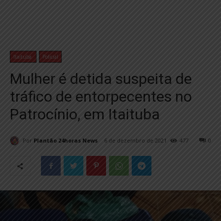
Itaituba
Policial
Mulher é detida suspeita de
tráfico de entorpecentes no
Patrocínio, em Itaituba
Por
Plantão 24horas News
6 de dezembro de 2021
477
0