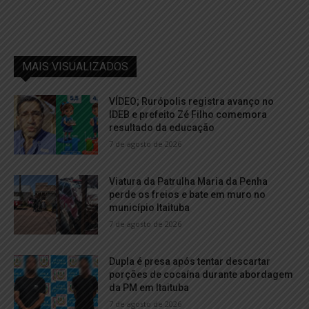
MAIS VISUALIZADOS
VÍDEO; Rurópolis registra avanço no
IDEB e prefeito Zé Filho comemora
resultado da educação
7 de agosto de 2026
Viatura da Patrulha Maria da Penha
perde os freios e bate em muro no
município Itaituba
7 de agosto de 2026
Dupla é presa após tentar descartar
porções de cocaína durante abordagem
da PM em Itaituba
7 de agosto de 2026