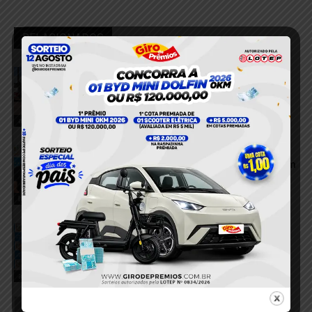
RELACIONADOS
Viatura da Patrulha Maria da Penha
perde os freios e bate em muro no
município Itaituba
7 de agosto de 2026
acidente
Dupla é presa após tentar descartar
porções de cocaína durante abordagem
da PM em Itaituba
7 de agosto de 2026
Itaituba
Motorista é preso por suspeita de
embriaguez após acidente que deixou
pedestre ferida em Itaituba
6 de agosto de 2026
acidente