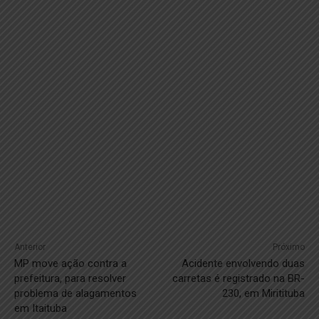
Anterior
Próximo
MP move ação contra a
Acidente envolvendo duas
prefeitura, para resolver
carretas é registrado na BR-
problema de alagamentos
230, em Miritituba
em Itaituba