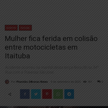
acidente
Itaituba
Mulher fica ferida em colisão
entre motocicletas em
Itaituba
Acidente ocorreu na manhã desta terça-feira (9) na 34ª
Rua com a Travessa São José.
Por
Plantão 24horas News
9 de setembro de 2025
181
0