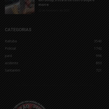
em Sinop, troca tiros com o Bope e
morre
22 de fevereiro de 2023
CATEGORIAS
Itaituba
3540
Policial
1742
pará
996
acidente
893
Santarém
721