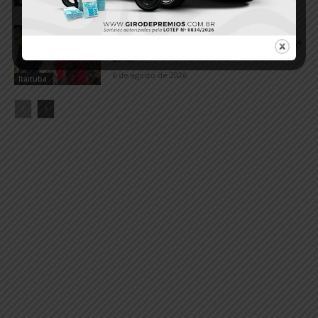
VÍDEO; Corpo do sargento Edevaldo
França chega a Itaituba e é velado no 15º
BPM
6 de agosto de 2026
Itaituba