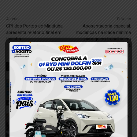
Anterior
Próximo
CPI dos Portos de Miritituba
Aposentadoria especial:
apresenta relatório final em
mudanças na idade mínima
Itaituba
para quem trabalha em
condições perigosas
RELACIONADOS
Motorista é preso por suspeita de
embriaguez após acidente que deixou
pedestre ferida em Itaituba
6 de agosto de 2026
acidente
VÍDEO; Pedestre é atingida após colisão
entre dois carros em Itaituba
6 de agosto de 2026
acidente