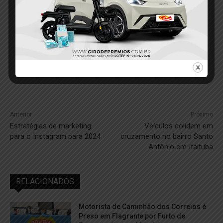
Anterior
Próximo
Estratégias de marketing
Veículos colidem em
para o Instagram para 2024
cruzamento no bairro Santo
Antônio em Itaituba
RELACIONADOS
Motorista de Caminhão dos Correios é
Preso em Flagrante por Furto de