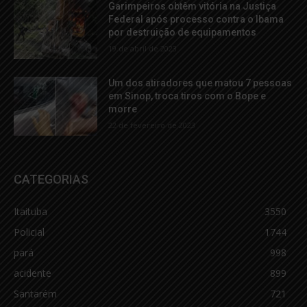
Garimpeiros obtêm vitória na Justiça
Federal após processo contra o Ibama
por destruição de equipamentos
19 de abril de 2023
Um dos atiradores que matou 7 pessoas
em Sinop, troca tiros com o Bope e
morre
22 de fevereiro de 2023
CATEGORIAS
Itaituba
3550
Policial
1744
pará
998
acidente
899
Santarém
721