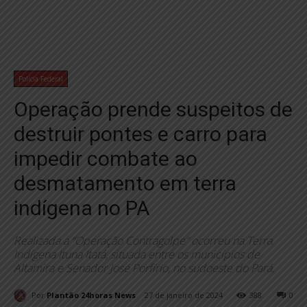
Polícia Federal
Operação prende suspeitos de
destruir pontes e carro para
impedir combate ao
desmatamento em terra
indígena no PA
Realizada a “Operação Contragolpe” ocorreu na Terra
Indígena Ituna Itatá, situada entre os municípios de
Altamira e Senador José Porfírio, no sudoeste do Pará.
Por
Plantão 24horas News
27 de janeiro de 2024
388
0