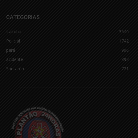
CATEGORIAS
Itaituba
3540
Policial
1742
pará
996
acidente
893
Santarém
721