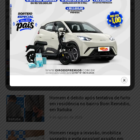
Saiba quais são os
Roubo em Estabelecimento
patrocínios estratégicos das
Comercial em Porto de Moz
principais bandeiras de
cartão de crédito do mundo
RELACIONADOS
Dois homens são conduzidos à
delegacia por suspeita de fornecer
bebida alcoólica a adolescentes em
Aveiro
Aveiro
6 de agosto de 2026
Homem é detido após tentativa de furto
em residência no bairro Bom Remédio,
em Itaituba
4 de agosto de 2026
Itaituba
Homem reage a invasão, imobiliza
suspeito e evita possível assalto em