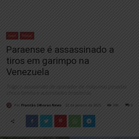
brasil
Policial
Paraense é assassinado a
tiros em garimpo na
Venezuela
Trágico assassinato de operador de máquinas pesadas
choca família e autoridades brasileiras.
Por
Plantão 24horas News
22 de janeiro de 2025
349
0