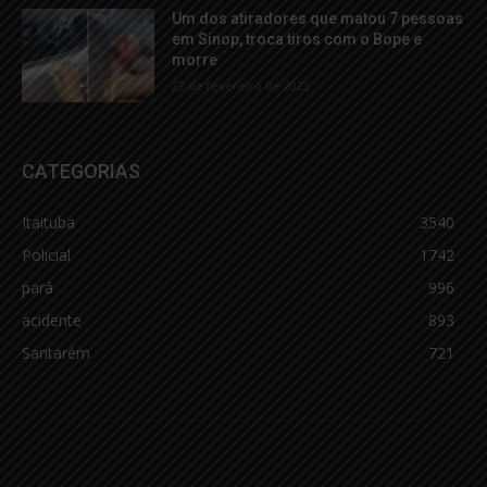
Um dos atiradores que matou 7 pessoas
em Sinop, troca tiros com o Bope e
morre
22 de fevereiro de 2023
CATEGORIAS
Itaituba
3540
Policial
1742
pará
996
acidente
893
Santarém
721