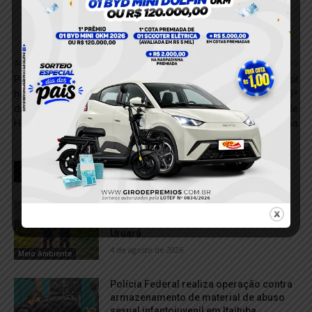
Anterior
Próximo
Polícia Militar prende dois
Delegado Thaison Brasil
homens por tráfico de
assume direção da 19ª
drogas durante Operação
Seccional da Polícia Civil de
Hércules II em Itaituba
Itaituba
RELACIONADOS
Operação da Polícia Federal mira
esquema de destruição ambiental em
Uruará
4 de agosto de 2026
Meio Ambiente
Polícia Federal realiza operação contra
armazenamento de material de abuso
sexual infantojuvenil em Itaituba