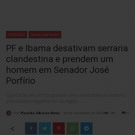
OPERAÇÃO
Senador José Porfírio
PF e Ibama desativam serraria
clandestina e prendem um
homem em Senador José
Porfírio
Operação encontrou grande área desmatada e madeira
processada ilegalmente na região.
Por
Plantão 24horas News
29 de novembro de 2025
140
0