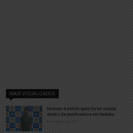
MAIS VISUALIZADOS
Homem é detido após furtar celular
dentro de panificadora em Itaituba
8 de agosto de 2026