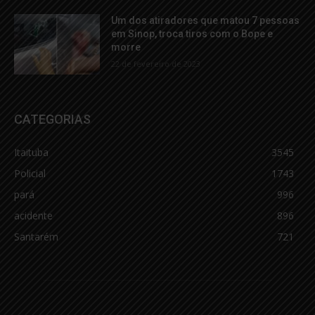
Um dos atiradores que matou 7 pessoas
em Sinop, troca tiros com o Bope e
morre
22 de fevereiro de 2023
CATEGORIAS
Itaituba
3545
Policial
1743
pará
996
acidente
896
Santarém
721