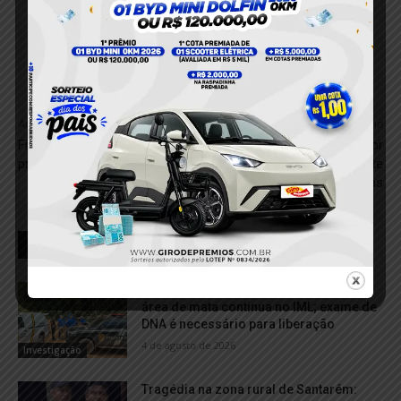
Anterior
Próximo
Fim da greve dos
Pará não registra óbitos por
professores de Belterra
covid-19 nos últimos sete
dias
RELACIONADOS
Corpo de jovem encontrada morta em
área de mata continua no IML; exame de
DNA é necessário para liberação
4 de agosto de 2026
Investigação
Tragédia na zona rural de Santarém: