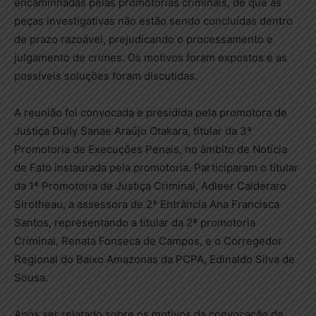
encaminhadas pelas promotorias criminais, de que as
peças investigativas não estão sendo concluídas dentro
de prazo razoável, prejudicando o processamento e
julgamento de crimes. Os motivos foram expostos e as
possíveis soluções foram discutidas.
A reunião foi convocada e presidida pela promotora de
Justiça Dully Sanae Araújo Otakara, titular da 3ª
Promotoria de Execuções Penais, no âmbito de Notícia
de Fato instaurada pela promotoria. Participaram o titular
da 1ª Promotoria de Justiça Criminal, Adleer Calderaro
Sirotheau, a assessora de 2ª Entrância Ana Francisca
Santos, representando a titular da 2ª promotoria
Criminal, Renata Fonseca de Campos, e o Corregedor
Regional do Baixo Amazonas da PCPA, Edinaldo Silva de
Sousa.
Após ser relatado sobre os motivos da convocação da