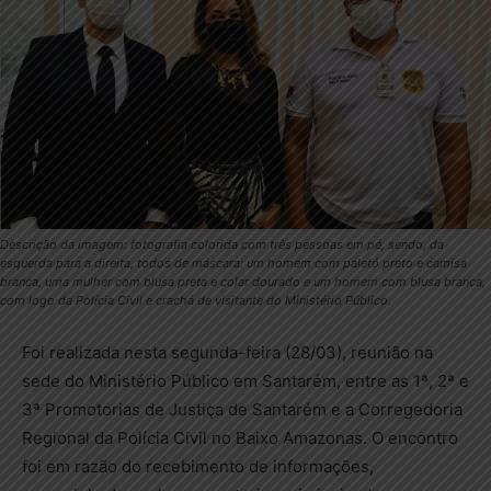
Descrição da imagem: fotografia colorida com três pessoas em pé, sendo, da
esquerda para a direita, todos de máscara: um homem com paletó preto e camisa
branca, uma mulher com blusa preta e colar dourado e um homem com blusa branca,
com logo da Polícia Civil e crachá de visitante do Ministério Público.
Foi realizada nesta segunda-feira (28/03), reunião na
sede do Ministério Público em Santarém, entre as 1ª, 2ª e
3ª Promotorias de Justiça de Santarém e a Corregedoria
Regional da Polícia Civil no Baixo Amazonas. O encontro
foi em razão do recebimento de informações,