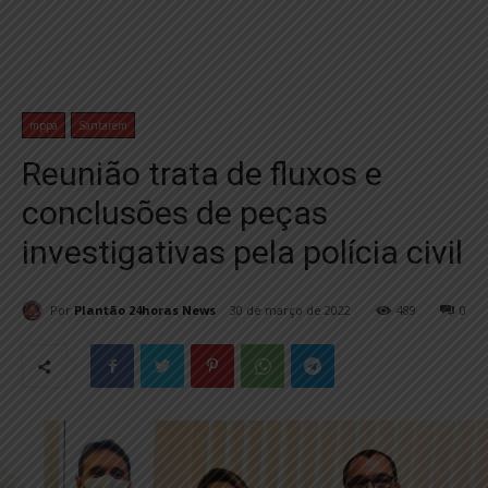
mppa
Santarém
Reunião trata de fluxos e
conclusões de peças
investigativas pela polícia civil
Por
Plantão 24horas News
30 de março de 2022
489
0