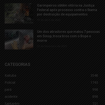
Garimpeiros obtêm vitória na Justiça
Federal após processo contra o Ibama
por destruição de equipamentos
19 de abril de 2023
Um dos atiradores que matou 7 pessoas
em Sinop, troca tiros com o Bope e
morre
22 de fevereiro de 2023
CATEGORIAS
Itaituba
3548
Policial
1743
pará
998
acidente
898
Santarém
721