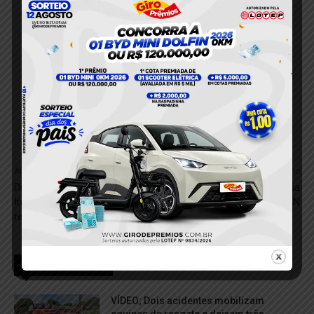
Anterior
Próximo
Dia Internacional dos Povos
Rurópolis vai ganhar agência
Indígenas: data marca a
local do DETRAN
resistência e luta por direitos
RELACIONADOS
VÍDEO; Dois acidentes mobilizam
equipes de resgate e deixam três