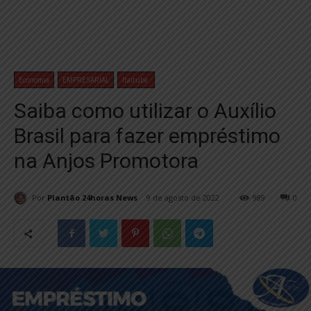
Economia
EMPRESARIAL
Itaituba
Saiba como utilizar o Auxílio
Brasil para fazer empréstimo
na Anjos Promotora
Por
Plantão 24horas News
9 de agosto de 2022
989
0