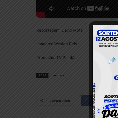
Reportagem: David Mota
Imagens: Weslen Reis
Produção: TV Plantão
TAGS
carrossel
Facebook
Compartilhar