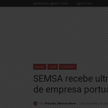
quinta-feira, agosto 6, 2026
Sign in / Join
Itaituba
Saúde
TV PLANTÃO
SEMSA recebe ultr
de empresa portu
Por
Plantão 24horas News
3 de dezembro de 20