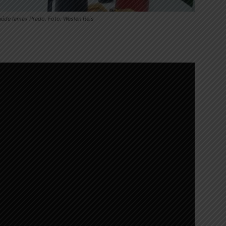
aúde Iamax Prado. Foto: Weslen Reis