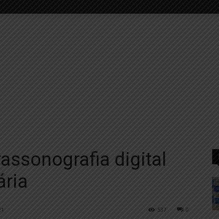
assonografia digital
ária
21
537
0