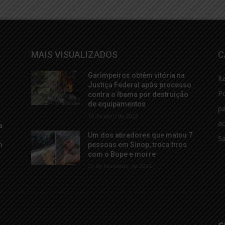
MAIS VISUALIZADOS
C
Garimpeiros obtêm vitória na
It
a
Justiça Federal após processo
Po
contra o Ibama por destruição
de equipamentos
p
19 de abril de 2023
ac
a
Um dos atiradores que matou 7
S
m
pessoas em Sinop, troca tiros
com o Bope e morre
22 de fevereiro de 2023