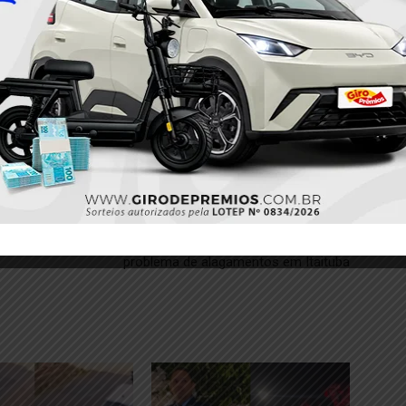
Próximo
 de
MP move ação contra a prefeitura, para resolver
problema de alagamentos em Itaituba