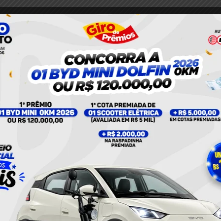
e a criação de dois novos Estados facilitaria a gestão
o de recursos federais; já os partidários da
taram o slogan “Pará, te quero grande”, temiam que a
ceria como Pará.
apajós tivesse 28 municípios, e não 23, como neste
iretamente interessada puderam regularizar sua
ois meses antes do plebiscito, conforme cronograma
 propõe prazo maior, de cento e cinquenta dias antes
parecer o relator do PDL 508/2019, senador Plínio
mos que o movimento de emancipação do Tapajós
rrota, o plebiscito de 2011 foi marco para o
 e passou a angariar assinaturas para a apresentação
visando à criação do Estado do Tapajós”, completou o