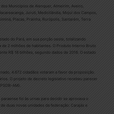
 dos Municípios de Alenquer, Almeirim, Aveiro,
, Jacareacanga, Juruti, Medicilândia, Mojuí dos Campos,
iminá, Placas, Prainha, Rurópolis, Santarém, Terra
Estado do Pará, em sua porção oeste, totalizando
 de 2 milhões de habitantes. O Produto Interno Bruto
ente R$ 18 bilhões, segundo dados de 2018. O estado
enado, 4.672 cidadãos votaram a favor da proposição.
ios. O projeto de decreto legislativo recebeu parecer
o (PSDB-AM).
 paraense foi às urnas para decidir se aprovava o
de duas novas unidades da federação: Carajás e