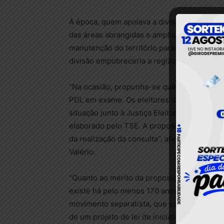
À época, quem apoiava a divisão afirmava qu
das áreas abrangidas e ampliaria a destinaçã
manutenção do território paraense, que ado
divisão empobreceria a região que permane
“Na ocasião, propunha-se que o estado de T
PDL em exame. Os eleitores da população d
situação junto à Justiça Eleitoral em até d
elaborado pelo TSE. A proposição em exame
da realização da consulta”, afirmou em seu 
Valério.
“Quanto ao mérito da proposição, resgata
existe há pelo menos 170 anos. Apesar da de
movimento separatista, que saiu fortalecido
de um projeto de lei de iniciativa popular 