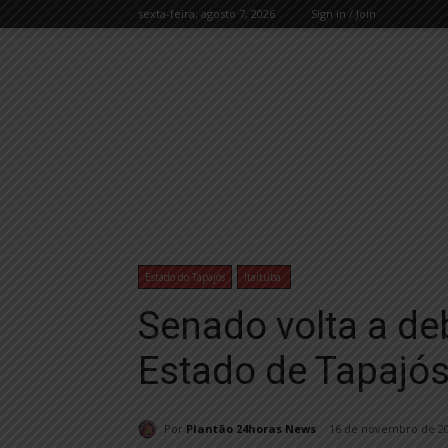
sexta-feira, agosto 7, 2026
Sign in / Join
Estado do Tapajós
Itaituba
Senado volta a de
Estado de Tapajó
Por
Plantão 24horas News
16 de novembro de 2