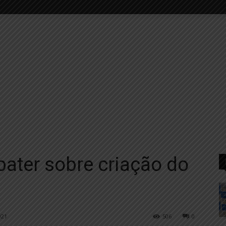
bater sobre criação do
s
021
506
0