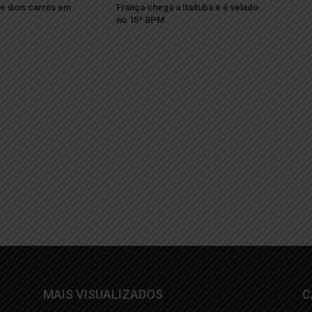
re dois carros em
França chega a Itaituba e é velado
no 15º BPM
MAIS VISUALIZADOS
C