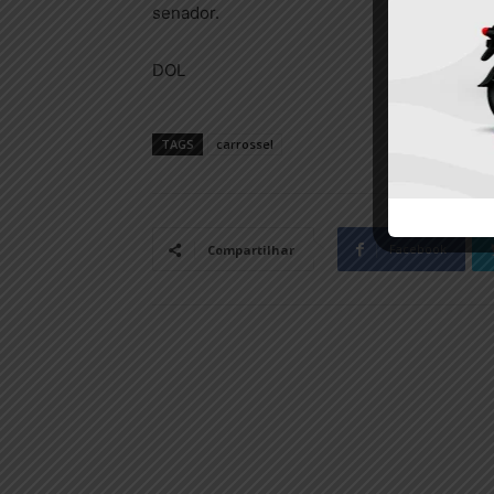
senador.
DOL
TAGS
carrossel
Facebook
Compartilhar