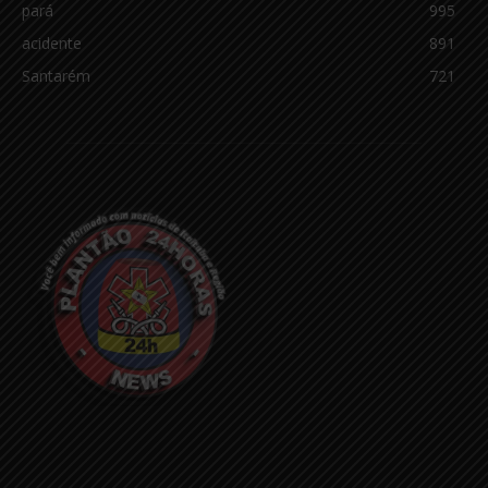
pará
995
acidente
891
Santarém
721