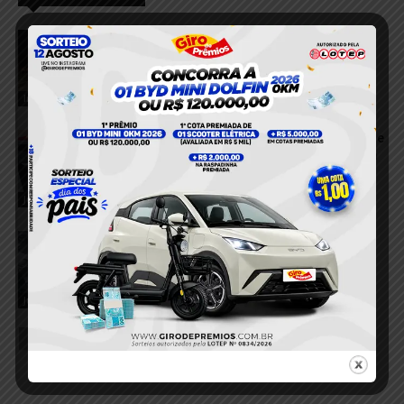
VÍDEO; Série de incêndios assusta
moradores e mobiliza equipes de
emergência em Tucuruí
5 de agosto de 2026
Incêndio
VÍDEO; Foragido do sistema prisional de
Mato Grosso é recapturado pela PM em
Tucuruí
5 de agosto de 2026
Justiça
VÍDEO; Operação nacional prende
investigado em Tucuruí por suspeita de
integrar rede de extremismo violento
4 de agosto de 2026
Justiça