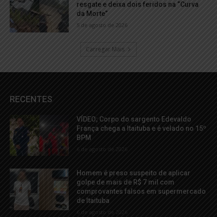
resgate e deixa dois feridos na “Curva
da Morte”
5 de agosto de 2026
Carregar Mais
RECENTES
VÍDEO; Corpo do sargento Edevaldo
França chega a Itaituba e é velado no 15º
BPM
6 de agosto de 2026
Homem é preso suspeito de aplicar
golpe de mais de R$ 7 mil com
comprovantes falsos em supermercado
de Itaituba
6 de agosto de 2026