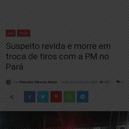
pará
Policial
Suspeito revida e morre em
troca de tiros com a PM no
Pará
Por
Plantão 24horas News
14 de fevereiro de 2022
447
0