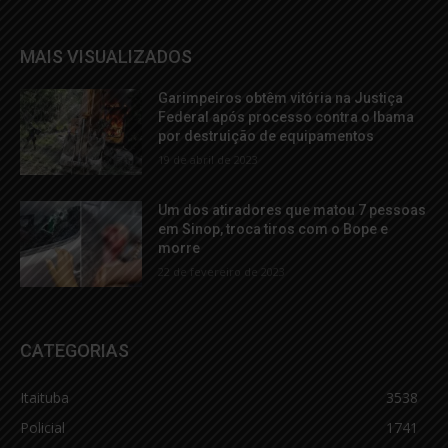
MAIS VISUALIZADOS
Garimpeiros obtêm vitória na Justiça
Federal após processo contra o Ibama
por destruição de equipamentos
19 de abril de 2023
Um dos atiradores que matou 7 pessoas
em Sinop, troca tiros com o Bope e
morre
22 de fevereiro de 2023
CATEGORIAS
Itaituba
3538
Policial
1741