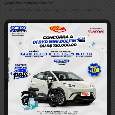
@gabrielamatiascomunica
https://www.instagram.com/gabrielamatiascomunica/
Com informações de publicações em diversos sites
,
como
https://vlvadvogados.com/
e site de notícias
https://g1.globo.com/ce/ceara/noticia/2025/09/25/dois-
alunos-e-dois-sao-baleados-em-tiroteio-dentro-de-
escola-em-sobral.ghtml
Facebook
Twitter