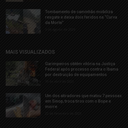
Tombamento de caminhão mobiliza
resgate e deixa dois feridos na “Curva
da Morte”
5 de agosto de 2026
MAIS VISUALIZADOS
Garimpeiros obtêm vitória na Justiça
Federal após processo contra o Ibama
por destruição de equipamentos
19 de abril de 2023
Um dos atiradores que matou 7 pessoas
em Sinop, troca tiros com o Bope e
morre
22 de fevereiro de 2023