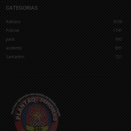
CATEGORIAS
Itaituba
3536
Policial
1741
pará
995
acidente
891
Santarém
721