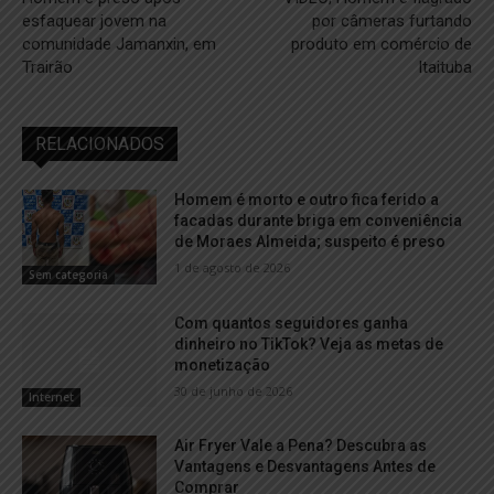
esfaquear jovem na
por câmeras furtando
comunidade Jamanxin, em
produto em comércio de
Trairão
Itaituba
RELACIONADOS
Homem é morto e outro fica ferido a
facadas durante briga em conveniência
de Moraes Almeida; suspeito é preso
1 de agosto de 2026
Sem categoria
Com quantos seguidores ganha
dinheiro no TikTok? Veja as metas de
monetização
30 de junho de 2026
Internet
Air Fryer Vale a Pena? Descubra as
Vantagens e Desvantagens Antes de
Comprar