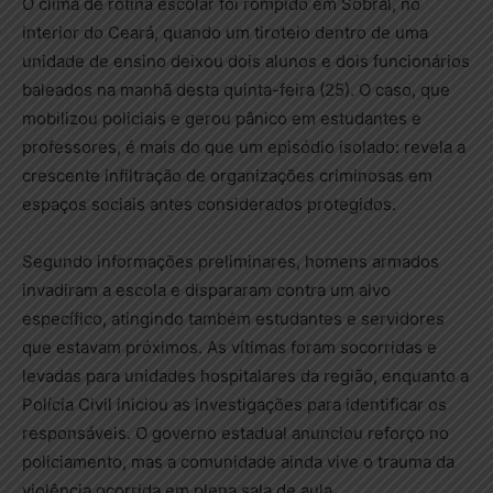
O clima de rotina escolar foi rompido em Sobral, no
interior do Ceará, quando um tiroteio dentro de uma
unidade de ensino deixou dois alunos e dois funcionários
baleados na manhã desta quinta-feira (25). O caso, que
mobilizou policiais e gerou pânico em estudantes e
professores, é mais do que um episódio isolado: revela a
crescente infiltração de organizações criminosas em
espaços sociais antes considerados protegidos.
Segundo informações preliminares, homens armados
invadiram a escola e dispararam contra um alvo
específico, atingindo também estudantes e servidores
que estavam próximos. As vítimas foram socorridas e
levadas para unidades hospitalares da região, enquanto a
Polícia Civil iniciou as investigações para identificar os
responsáveis. O governo estadual anunciou reforço no
policiamento, mas a comunidade ainda vive o trauma da
violência ocorrida em plena sala de aula.