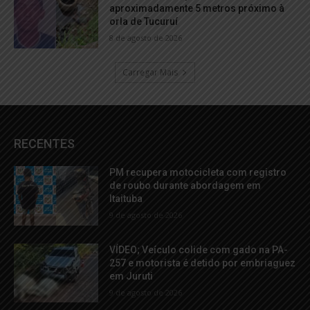
aproximadamente 5 metros próximo à
orla de Tucuruí
8 de agosto de 2026
Carregar Mais
RECENTES
PM recupera motocicleta com registro
de roubo durante abordagem em
Itaituba
9 de agosto de 2026
VÍDEO; Veículo colide com gado na PA-
257 e motorista é detido por embriaguez
em Juruti
9 de agosto de 2026