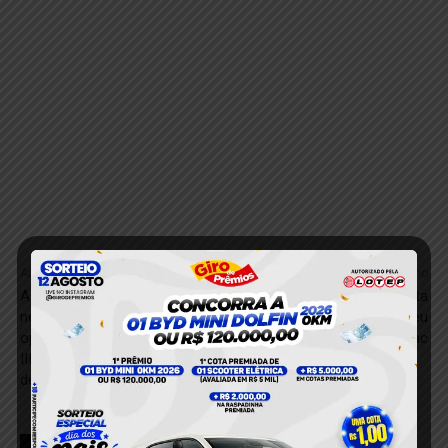
Anterior
Próximo
A Polícia Federal deflagrou
Reforço com Pfizer aumenta
nesta quarta-feira a
proteção em quem recebeu
operação Alerta Amazônia
doses da CoronaVac
III, para coibir o
desmatamento ilegal