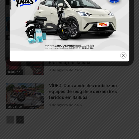
RELACIONADOS
PM recupera motocicleta com registro
de roubo durante abordagem em
Itaituba
9 de agosto de 2026
Itaituba
Dupla é presa suspeita de envolvimento
com venda de drogas no bairro
Floresta, em Itaituba
9 de agosto de 2026
Itaituba
VÍDEO; Dois acidentes mobilizam
equipes de resgate e deixam três
feridos em Itaituba
8 de agosto de 2026
acidente