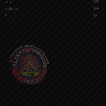
pará
998
acidente
899
Santarém
721