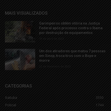
MAIS VISUALIZADOS
Garimpeiros obtêm vitória na Justiça
Federal após processo contra o Ibama
por destruição de equipamentos
19 de abril de 2023
Um dos atiradores que matou 7 pessoas
em Sinop, troca tiros com o Bope e
morre
22 de fevereiro de 2023
CATEGORIAS
Itaituba
3550
Policial
1744