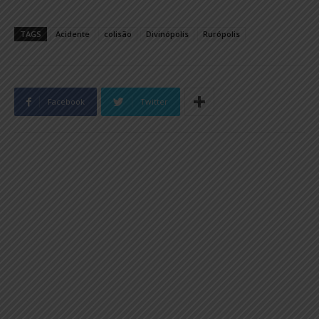
TAGS
Acidente
colisão
Divinópolis
Rurópolis
Facebook
Twitter