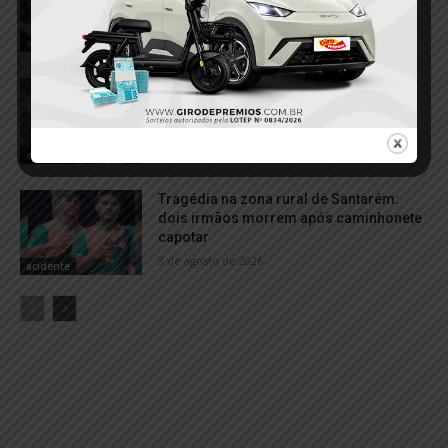
6 de agosto de 2026
acidente
Tombamento de caminhão mobiliza
resgate e deixa dois feridos na “Curva
da Morte”
5 de agosto de 2026
acidente
Tragédia na zona rural de Santarém:
dois irmãos morrem após caminhonete
capotar
3 de agosto de 2026
acidente