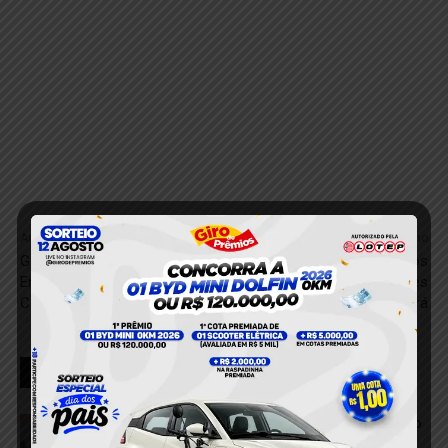
Anterior
Próximo
Golpe de Faturas Falsas de
Vídeo: Criminosos
Energia Elétrica Alerta
Aterrorizam Comerciantes
Consumidores
em Uruará
RELACIONADOS
VÍDEO; Pedestre é atingida após colisão
entre dois carros em Itaituba