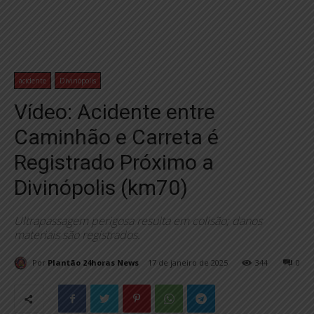
acidente
Divinópolis
Vídeo: Acidente entre
Caminhão e Carreta é
Registrado Próximo a
Divinópolis (km70)
Ultrapassagem perigosa resulta em colisão; danos
materiais são registrados.
Por
Plantão 24horas News
17 de janeiro de 2025
344
0