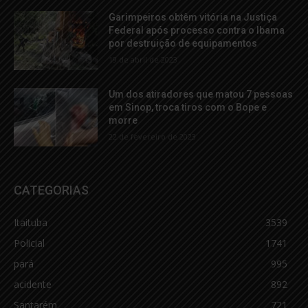
Garimpeiros obtêm vitória na Justiça
Federal após processo contra o Ibama
por destruição de equipamentos
19 de abril de 2023
Um dos atiradores que matou 7 pessoas
em Sinop, troca tiros com o Bope e
morre
22 de fevereiro de 2023
CATEGORIAS
Itaituba
3539
Policial
1741
pará
995
acidente
892
Santarém
721